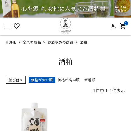
0
favorite_border
person_outline
shopping_cart
HOME
全ての商品
お酒以外の商品
酒粕
ログイン
新規会員登録
酒粕
並び替え
価格が安い順
価格が高い順
新着順
カテゴリーから探す
1
件中
1
-
1
件表示
すべての商品
お酒
食品
酒器