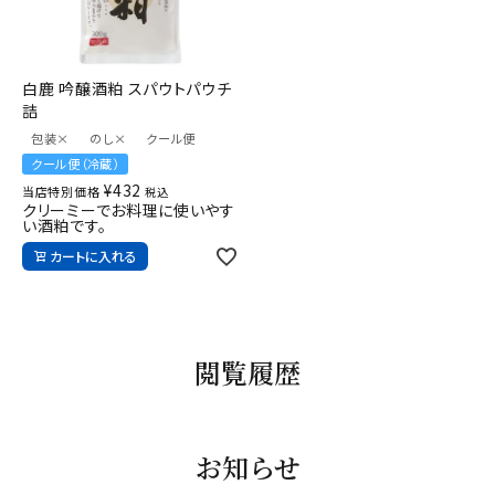
ギフト
キーワードから探す
白鹿 吟醸酒粕 スパウトパウチ
詰
ギフト
包装×
のし×
クール便
クール便（冷蔵）
受賞酒
¥
432
当店特別価格
税込
飲み比べ
クリーミーでお料理に使いやす
い酒粕です。
セット
カートに入れる
大容量
新商品
閲覧履歴
読み物
お知らせ
お知らせ