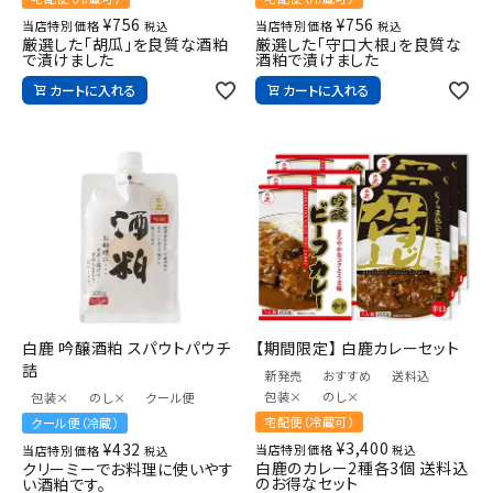
¥
756
¥
756
当店特別価格
当店特別価格
税込
税込
厳選した「胡瓜」を良質な酒粕
厳選した「守口大根」を良質な
で漬けました
酒粕で漬けました
カートに入れる
カートに入れる
白鹿 吟醸酒粕 スパウトパウチ
【期間限定】 白鹿カレーセット
詰
新発売
おすすめ
送料込
包装×
のし×
包装×
のし×
クール便
宅配便（冷蔵可）
クール便（冷蔵）
¥
3,400
¥
432
当店特別価格
当店特別価格
税込
税込
白鹿のカレー2種各3個 送料込
クリーミーでお料理に使いやす
のお得なセット
い酒粕です。