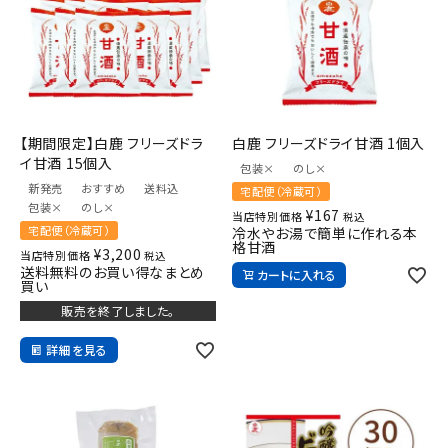
【期間限定】白鹿 フリーズドラ
白鹿 フリーズドライ甘酒 1個入
イ甘酒 15個入
包装×
のし×
新発売
おすすめ
送料込
宅配便（冷蔵可）
包装×
のし×
¥
167
当店特別価格
税込
宅配便（冷蔵可）
冷水やお湯で簡単に作れる本
格甘酒
¥
3,200
当店特別価格
税込
送料無料のお買い得なまとめ
カートに入れる
買い
販売を終了しました。
詳細を見る