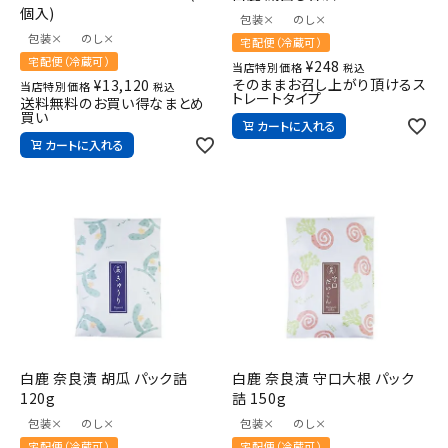
個入)
包装×
のし×
包装×
のし×
宅配便（冷蔵可）
宅配便（冷蔵可）
¥
248
当店特別価格
税込
そのままお召し上がり頂けるス
¥
13,120
当店特別価格
税込
トレートタイプ
送料無料のお買い得なまとめ
買い
カートに入れる
カートに入れる
白鹿 奈良漬 胡瓜 パック詰
白鹿 奈良漬 守口大根 パック
120g
詰 150g
包装×
のし×
包装×
のし×
宅配便（冷蔵可）
宅配便（冷蔵可）