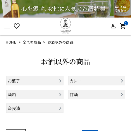
0
favorite_border
person_outline
shopping_cart
HOME
全ての商品
お酒以外の商品
ログイン
新規会員登録
お酒以外の商品
お菓子
カレー
カテゴリーから探す
酒粕
甘酒
すべての商品
奈良漬
お酒
食品
酒器