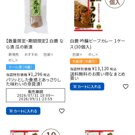
白鹿 吟醸ビーフカレー 1ケー
【数量限定・期間限定】 白鹿 な
ス(30個入)
ら漬 瓜の新漬
包装×
のし×
新発売
おすすめ
包装×
のし×
宅配便（冷蔵可）
クール便（冷蔵）
¥
13,120
当店特別価格
税込
送料無料のお買い得なまとめ
¥
1,296
当店特別価格
税込
買い
パリッとした食感とあっさりし
た味わいの奈良漬!
カートに入れる
販売期間
2026/07/31 10:00
〜
2026/09/11 23:59
カートに入れる