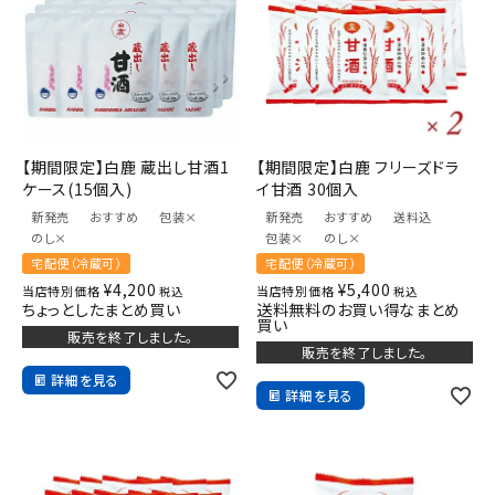
【期間限定】白鹿 蔵出し甘酒1
【期間限定】白鹿 フリーズドラ
ケース(15個入)
イ甘酒 30個入
新発売
おすすめ
包装×
新発売
おすすめ
送料込
のし×
包装×
のし×
宅配便（冷蔵可）
宅配便（冷蔵可）
¥
4,200
¥
5,400
当店特別価格
当店特別価格
税込
税込
ちょっとしたまとめ買い
送料無料のお買い得なまとめ
買い
販売を終了しました。
販売を終了しました。
詳細を見る
詳細を見る