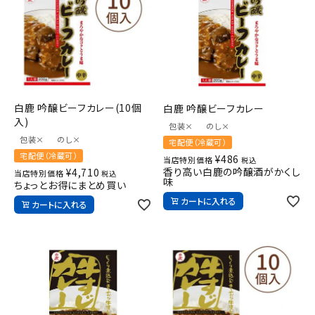
白鹿 吟醸ビーフカレー(10個
白鹿 吟醸ビーフカレー
入)
包装×
のし×
包装×
のし×
宅配便（冷蔵可）
宅配便（冷蔵可）
¥
486
当店特別価格
税込
香り高い白鹿の吟醸酒がかくし
¥
4,710
当店特別価格
税込
味
ちょっとお得にまとめ買い
カートに入れる
カートに入れる