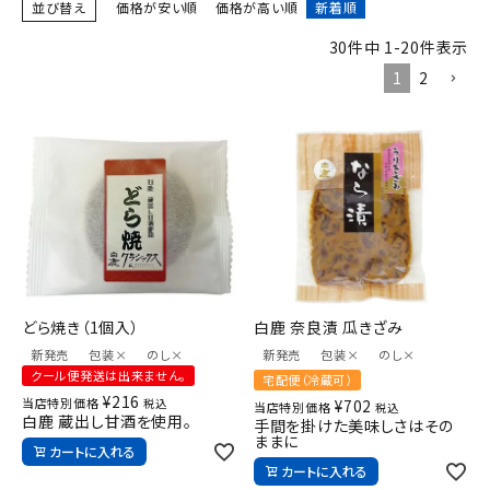
並び替え
価格が安い順
価格が高い順
新着順
ギフト
30
件中
1
-
20
件表示
キーワードから探す
1
2
ギフト
受賞酒
飲み比べ
セット
大容量
新商品
どら焼き（1個入）
白鹿 奈良漬 瓜きざみ
新発売
包装×
のし×
新発売
包装×
のし×
読み物
お知らせ
クール便発送は出来ません。
宅配便（冷蔵可）
¥
216
当店特別価格
税込
¥
702
当店特別価格
税込
白鹿 蔵出し甘酒を使用。
手間を掛けた美味しさはその
ままに
カートに入れる
カートに入れる