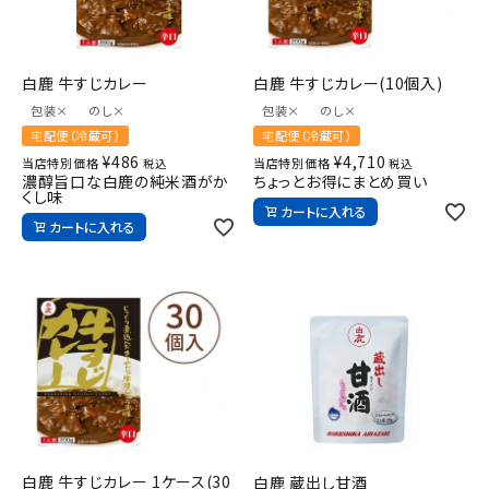
白鹿 牛すじカレー(10個入)
白鹿 牛すじカレー
包装×
のし×
包装×
のし×
宅配便（冷蔵可）
宅配便（冷蔵可）
¥
4,710
¥
486
当店特別価格
当店特別価格
税込
税込
ちょっとお得にまとめ買い
濃醇旨口な白鹿の純米酒がか
くし味
カートに入れる
カートに入れる
白鹿 牛すじカレー 1ケース(30
白鹿 蔵出し甘酒