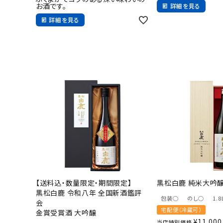
お酒です。
詳細を見る
詳細を見る
【送料込・数量限定・期間限定】
黒松白鹿 純米大吟醸 
黒松白鹿 令和八年 全国新酒鑑評
包装○
のし○
1.8
会
宅配便（冷蔵可）
金賞受賞酒 大吟醸
¥
11,000
当店特別価格