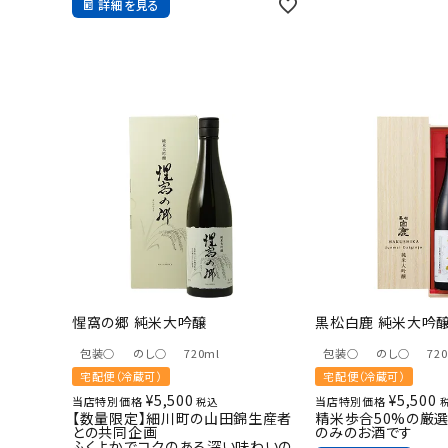
詳細を見る
惺窩の郷 純米大吟醸
黒松白鹿 純米大吟醸 
包装○
のし○
720ml
包装○
のし○
72
宅配便（冷蔵可）
宅配便（冷蔵可）
¥
5,500
¥
5,500
当店特別価格
当店特別価格
税込
【数量限定】細川町の山田錦生産者
精米歩合50%の厳
との共同企画
のみのお酒です
ふくよかでコクのある深い味わいの