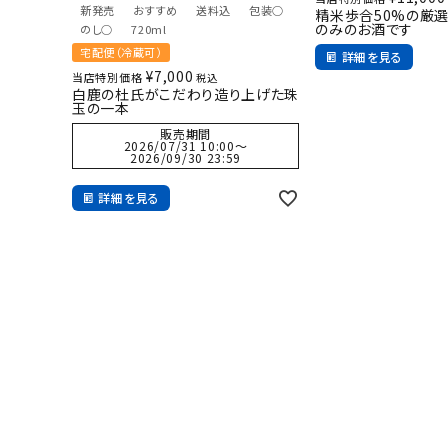
新発売
おすすめ
送料込
包装○
精米歩合50%の厳
のみのお酒です
のし○
720ml
宅配便（冷蔵可）
詳細を見る
¥
7,000
当店特別価格
税込
白鹿の杜氏がこだわり造り上げた珠
玉の一本
販売期間
2026/07/31 10:00
〜
2026/09/30 23:59
詳細を見る