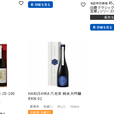
¥
5
当店特別価格
詳細を見る
白鹿クラシッ
宮郷」シリーズ
販売を
詳細を見る
JD-100
HAKUSHIKA 六光年 純米大吟醸
RKN-01
L
新発売
包装○
のし○
720ml
宅配便（冷蔵可）
税込