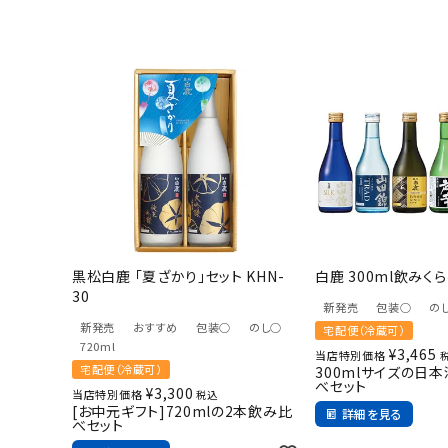
黒松白鹿 「夏ざかり」セット KHN-
白鹿 300ml飲みくら
30
新発売
包装○
の
新発売
おすすめ
包装○
のし○
宅配便（冷蔵可）
720ml
¥
3,465
当店特別価格
宅配便（冷蔵可）
300mlサイズの日
べセット
¥
3,300
当店特別価格
税込
[お中元ギフト]720mlの2本飲み比
詳細を見る
べセット