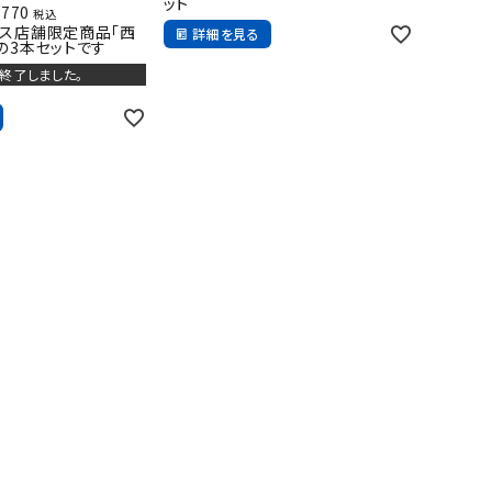
ット
,770
税込
クス店舗限定商品「西
詳細を見る
の3本セットです
終了しました。