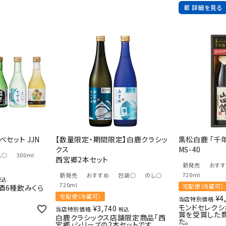
詳細を見る
べセット JJN
【数量限定・期間限定】白鹿クラシッ
黒松白鹿 「千
クス
MS-40
し○
300ml
西宮郷2本セット
新発売
おす
720ml
新発売
おすすめ
包装○
のし○
税込
720ml
宅配便（冷蔵可）
本酒6種飲みくら
宅配便（冷蔵可）
¥
4
当店特別価格
モンドセレクシ
¥
3,740
当店特別価格
税込
賞を受賞した
白鹿クラシックス店舗限定商品「西
た。
宮郷」シリーズの2本セットです