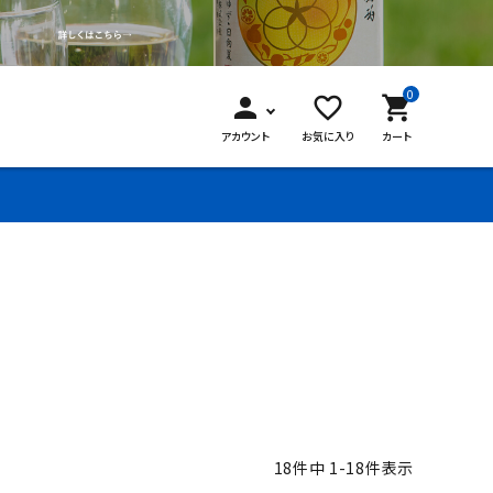
0
person
favorite_border
shopping_cart
アカウント
お気に入り
カート
18
件中
1
-
18
件表示