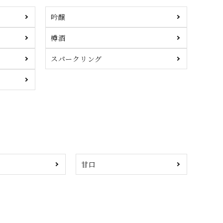
吟醸
樽酒
スパークリング
甘口