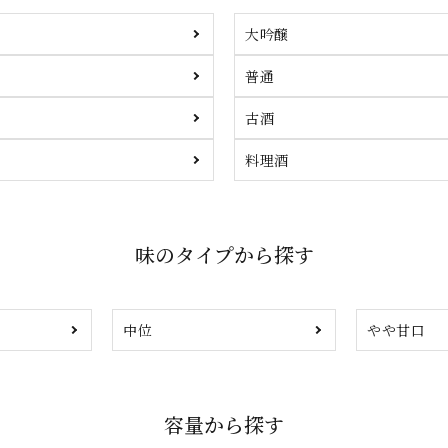
大吟醸
普通
古酒
料理酒
味のタイプから探す
中位
やや甘口
容量から探す