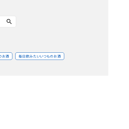
search
のお酒
毎日飲みたいいつものお酒