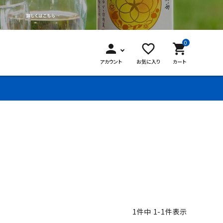
0
person
favorite_border
shopping_cart
アカウント
お気に入り
カート
1
件中
1
-
1
件表示