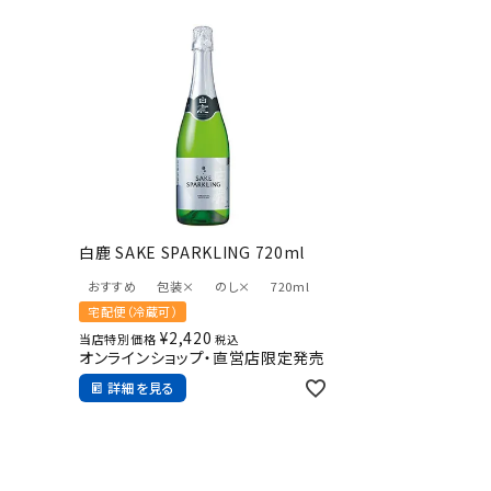
お酒
食品
酒器
ギフト
キーワードから探す
ギフト
白鹿 SAKE SPARKLING 720ml
受賞酒
おすすめ
包装×
のし×
720ml
飲み比べ
宅配便（冷蔵可）
セット
¥
2,420
当店特別価格
税込
オンラインショップ・直営店限定発売
大容量
詳細を見る
新商品
読み物
お知らせ