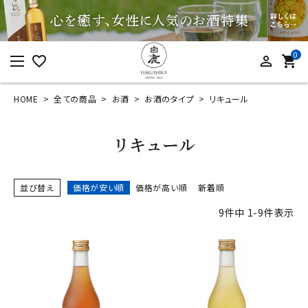
0
favorite_border
person_outline
shopping_cart
HOME
全ての商品
お酒
お酒のタイプ
リキュール
ログイン
新規会員登録
リキュール
並び替え
価格が安い順
価格が高い順
新着順
カテゴリーから探す
9
件中
1
-
9
件表示
すべての商品
お酒
食品
酒器