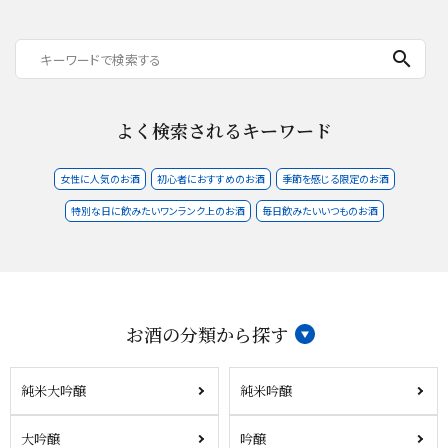
search
よく検索されるキーワード
女性に人気のお酒
初心者におすすめのお酒
季節を感じる限定のお酒
特別な日に飲みたいワンランク上のお酒
毎日飲みたいいつものお酒
お酒の分類から探す
純米大吟醸
純米吟醸
大吟醸
吟醸