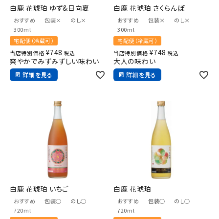
白鹿 花琥珀 ゆず&日向夏
白鹿 花琥珀 さくらんぼ
おすすめ
包装×
のし×
おすすめ
包装×
のし×
300ml
300ml
宅配便（冷蔵可）
宅配便（冷蔵可）
¥
748
¥
748
当店特別価格
当店特別価格
税込
税込
爽やかでみずみずしい味わい
大人の味わい
詳細を見る
詳細を見る
白鹿 花琥珀 いちご
白鹿 花琥珀
おすすめ
包装○
のし○
おすすめ
包装○
のし○
720ml
720ml