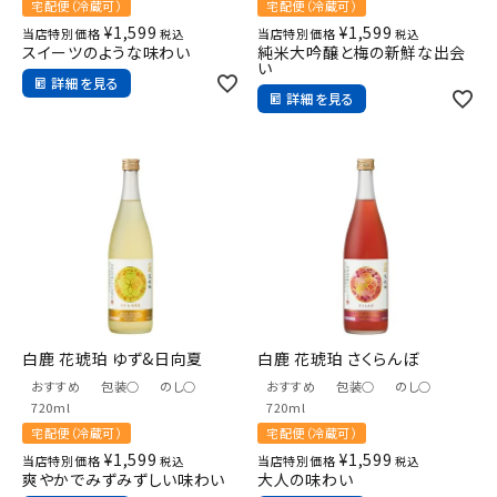
宅配便（冷蔵可）
宅配便（冷蔵可）
¥
1,599
¥
1,599
当店特別価格
当店特別価格
税込
税込
スイーツのような味わい
純米大吟醸と梅の新鮮な出会
い
詳細を見る
詳細を見る
白鹿 花琥珀 ゆず&日向夏
白鹿 花琥珀 さくらんぼ
おすすめ
包装○
のし○
おすすめ
包装○
のし○
720ml
720ml
宅配便（冷蔵可）
宅配便（冷蔵可）
¥
1,599
¥
1,599
当店特別価格
当店特別価格
税込
税込
爽やかでみずみずしい味わい
大人の味わい