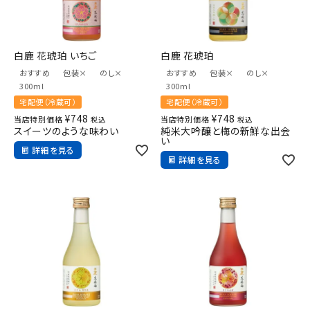
ギフト
キーワードから探す
白鹿 花琥珀 いちご
白鹿 花琥珀
おすすめ
包装×
のし×
おすすめ
包装×
のし×
ギフト
300ml
300ml
宅配便（冷蔵可）
宅配便（冷蔵可）
受賞酒
¥
748
¥
748
当店特別価格
当店特別価格
税込
税込
飲み比べ
スイーツのような味わい
純米大吟醸と梅の新鮮な出会
い
セット
詳細を見る
詳細を見る
大容量
新商品
読み物
お知らせ