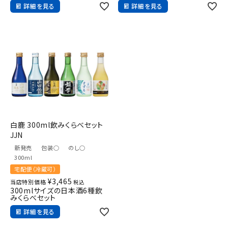
詳細を見る
詳細を見る
白鹿 300ml飲みくらべセット
JJN
新発売
包装○
のし○
300ml
宅配便（冷蔵可）
¥
3,465
当店特別価格
税込
300mlサイズの日本酒6種飲
みくらべセット
詳細を見る