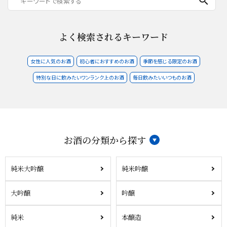
search
よく検索されるキーワード
女性に人気のお酒
初心者におすすめのお酒
季節を感じる限定のお酒
特別な日に飲みたいワンランク上のお酒
毎日飲みたいいつものお酒
お酒の分類から探す
純米大吟醸
純米吟醸
大吟醸
吟醸
純米
本醸造