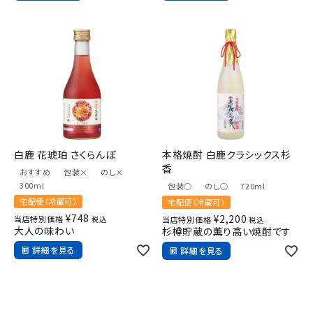
白鹿 花琥珀 さくらんぼ
本格焼酎 白鹿クラシックス杉
香
おすすめ
包装×
のし×
300ml
包装○
のし○
720ml
宅配便（冷蔵可）
宅配便（冷蔵可）
¥
748
¥
2,200
当店特別価格
税込
当店特別価格
税込
大人の味わい
杉樽貯蔵の薫り高い焼酎です
詳細を見る
詳細を見る