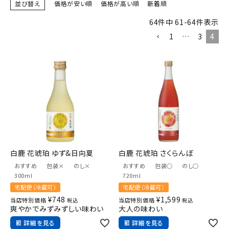
並び替え
価格が安い順
価格が高い順
新着順
ギフト
64
件中
61
-
64
件表示
キーワードから探す
1
…
3
4
ギフト
受賞酒
飲み比べ
セット
大容量
新商品
白鹿 花琥珀 ゆず&日向夏
白鹿 花琥珀 さくらんぼ
おすすめ
包装×
のし×
おすすめ
包装○
のし○
読み物
お知らせ
300ml
720ml
宅配便（冷蔵可）
宅配便（冷蔵可）
¥
748
¥
1,599
当店特別価格
当店特別価格
税込
税込
爽やかでみずみずしい味わい
大人の味わい
詳細を見る
詳細を見る