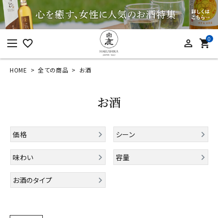
0
favorite_border
person_outline
shopping_cart
HOME
全ての商品
お酒
ログイン
新規会員登録
お酒
価格
シーン
カテゴリーから探す
味わい
容量
すべての商品
お酒のタイプ
お酒
食品
酒器