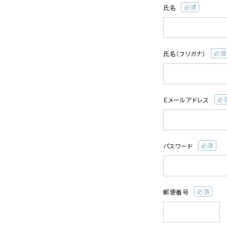
お酒
氏名
(必
食品
須)
酒器
ギフト
氏名（フリガナ）
(必
須)
キーワードから探す
Ｅメールアドレス
ギフト
(必
受賞酒
須)
飲み比べ
パスワード
セット
(必
須)
大容量
新商品
郵便番号
(必
読み物
お知らせ
須)