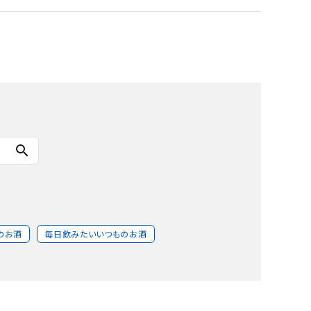
search
のお酒
毎日飲みたいいつものお酒