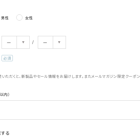
男性
女性
(必
須)
読いただくと、新製品やセール情報をお届けします。またメールマガジン限定クーポ
。
以内）
意する