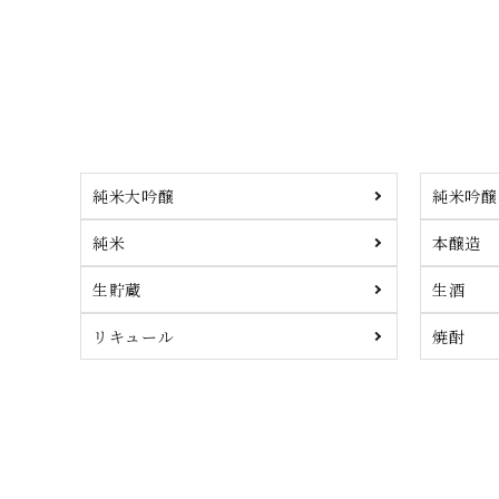
純米大吟醸
純米吟醸
純米
本醸造
生貯蔵
生酒
リキュール
焼酎