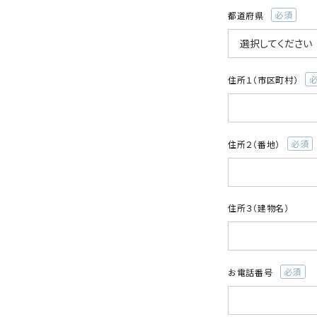
都道府県
(必
須)
住所１（市区町村）
(
須
住所２（番地）
(必
須)
住所３（建物名）
お電話番号
(必
須)