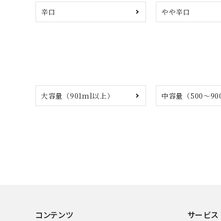
辛口
やや辛口
大容量（901ml以上）
中容量（500～90
コンテンツ
サービス