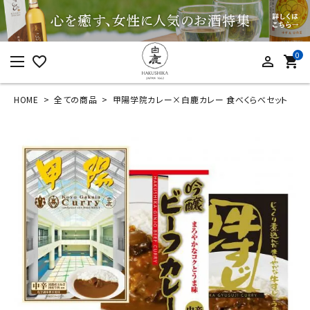
0
favorite_border
person_outline
shopping_cart
HOME
全ての商品
甲陽学院カレー×白鹿カレー 食べくらべセット
ログイン
新規会員登録
甲陽学院カレー×白
鹿カレー 食べくらべ
セット
¥
1,566
(税込)
カテゴリーから探す