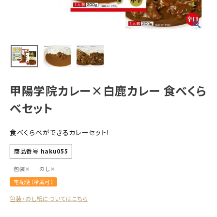
すべての商品
お酒
食品
酒器
ギフト
甲陽学院カレー×白鹿カレー 食べくら
キーワードから探す
べセット
ギフト
食べくらべができるカレーセット!
受賞酒
商品番号
haku055
飲み比べ
包装×
のし×
セット
宅配便（冷蔵可）
大容量
包装・のし紙についてはこちら
新商品