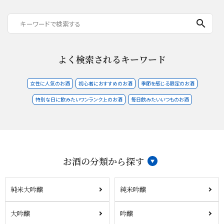
search
よく検索されるキーワード
女性に人気のお酒
初心者におすすめのお酒
季節を感じる限定のお酒
特別な日に飲みたいワンランク上のお酒
毎日飲みたいいつものお酒
お酒の分類から探す
純米大吟醸
純米吟醸
大吟醸
吟醸