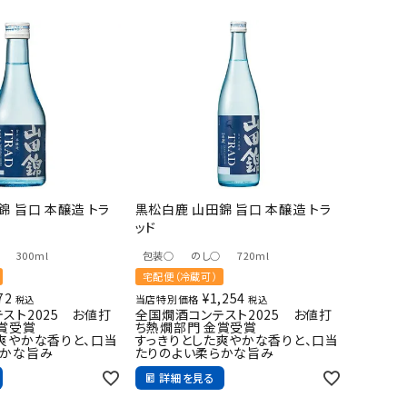
錦 旨口 本醸造 トラ
黒松白鹿 山田錦 旨口 本醸造 トラ
ッド
300ml
包装○
のし○
720ml
宅配便（冷蔵可）
72
¥
1,254
当店特別価格
税込
税込
スト2025 お値打
全国燗酒コンテスト2025 お値打
賞受賞
ち熱燗部門 金賞受賞
爽やかな香りと、口当
すっきりとした爽やかな香りと、口当
らかな旨み
たりのよい柔らかな旨み
詳細を見る