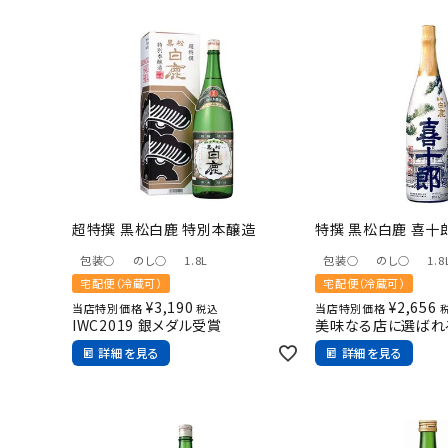
超特撰 黒松白鹿 特別本醸造
特撰 黒松白鹿 喜十
包装○
のし○
1.8L
包装○
のし○
1.8
宅配便（冷蔵可）
宅配便（冷蔵可）
¥
3,190
¥
2,656
当店特別価格
当店特別価格
税込
IWC2019 銀メダル受賞
美味なる店に選ばれ
詳細を見る
詳細を見る