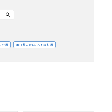
search
のお酒
毎日飲みたいいつものお酒