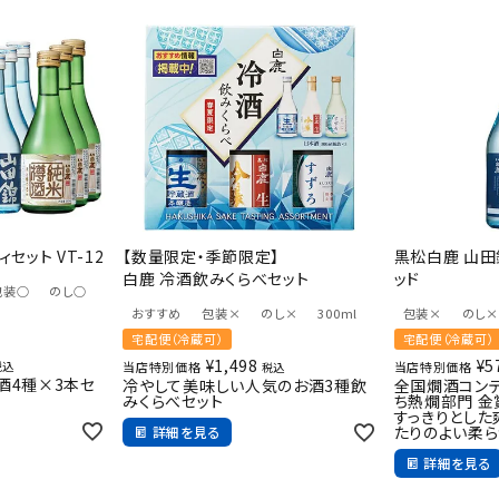
ィセット VT-12
【数量限定・季節限定】
黒松白鹿 山田
白鹿 冷酒飲みくらべセット
ッド
包装○
のし○
おすすめ
包装×
のし×
300ml
包装×
のし×
宅配便（冷蔵可）
宅配便（冷蔵可）
¥
1,498
¥
5
税込
当店特別価格
当店特別価格
税込
本酒4種×3本セ
冷やして美味しい人気のお酒3種飲
全国燗酒コンテ
みくらべセット
ち熱燗部門 金
すっきりとした
たりのよい柔
詳細を見る
詳細を見る