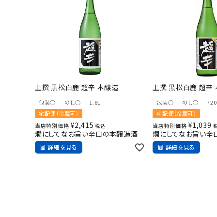
上撰 黒松白鹿 超辛 本醸造
上撰 黒松白鹿 超辛
包装○
のし○
1.8L
包装○
のし○
72
宅配便（冷蔵可）
宅配便（冷蔵可）
¥
2,415
¥
1,039
当店特別価格
当店特別価格
税込
燗にしてなお旨い辛口の本醸造酒
燗にしてなお旨い辛
詳細を見る
詳細を見る