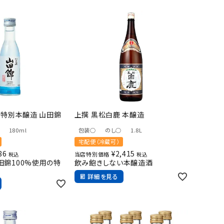
 特別本醸造 山田錦
上撰 黒松白鹿 本醸造
180ml
包装○
のし○
1.8L
宅配便（冷蔵可）
86
¥
2,415
当店特別価格
税込
税込
田錦100%使用の特
飲み飽きしない本醸造酒
詳細を見る