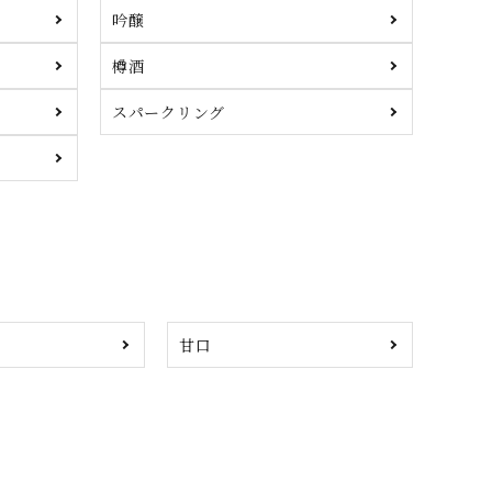
吟醸
樽酒
スパークリング
甘口