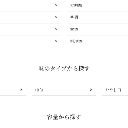
大吟醸
普通
古酒
料理酒
味のタイプから探す
中位
やや甘口
容量から探す