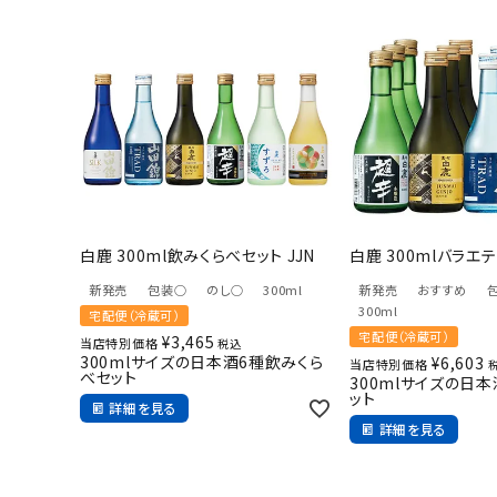
お酒
食品
酒器
ギフト
キーワードから探す
ギフト
白鹿 300ml飲みくらべセット JJN
白鹿 300mlバラエテ
受賞酒
新発売
包装○
のし○
300ml
新発売
おすすめ
飲み比べ
300ml
宅配便（冷蔵可）
セット
宅配便（冷蔵可）
¥
3,465
当店特別価格
税込
300mlサイズの日本酒6種飲みくら
¥
6,603
当店特別価格
大容量
べセット
300mlサイズの日
ット
新商品
詳細を見る
詳細を見る
読み物
お知らせ