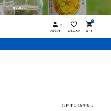
0
person
favorite_border
shopping_cart
アカウント
お気に入り
カート
15
件中
1
-
15
件表示