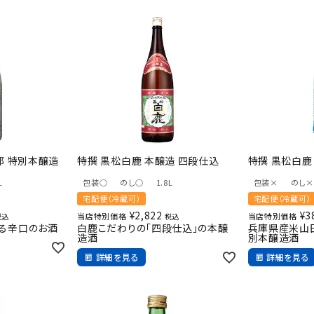
郎 特別本醸造
特撰 黒松白鹿 本醸造 四段仕込
特撰 黒松白鹿
L
包装○
のし○
1.8L
包装×
のし×
宅配便（冷蔵可）
宅配便（冷蔵可）
¥
2,822
¥
3
当店特別価格
当店特別価格
税込
税込
る辛口のお酒
白鹿こだわりの「四段仕込」の本醸
兵庫県産米山
造酒
別本醸造酒
詳細を見る
詳細を見る