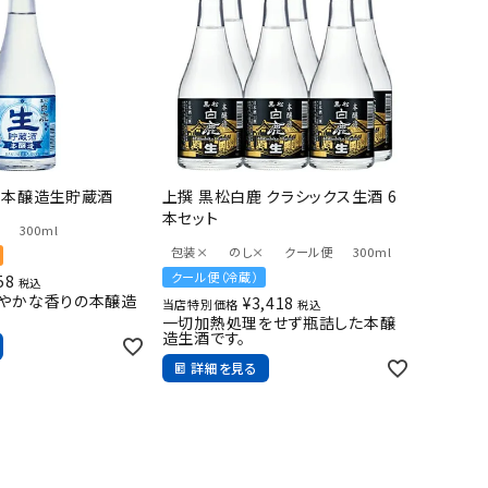
 本醸造生貯蔵酒
上撰 黒松白鹿 クラシックス生酒 6
本セット
300ml
包装×
のし×
クール便
300ml
クール便（冷蔵）
58
税込
爽やかな香りの本醸造
¥
3,418
当店特別価格
税込
一切加熱処理をせず瓶詰した本醸
造生酒です。
詳細を見る