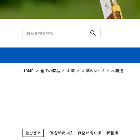
search
HOME
全ての商品
お酒
お酒のタイプ
本醸造
ログイン
新規会員登録
カテゴリーから探す
すべての商品
並び替え
価格が安い順
価格が高い順
新着順