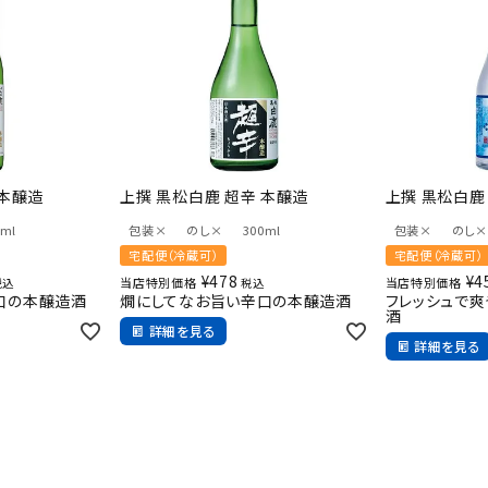
 本醸造
上撰 黒松白鹿 超辛 本醸造
上撰 黒松白鹿
0ml
包装×
のし×
300ml
包装×
のし×
宅配便（冷蔵可）
宅配便（冷蔵可）
¥
478
¥
4
当店特別価格
当店特別価格
税込
税込
口の本醸造酒
燗にしてなお旨い辛口の本醸造酒
フレッシュで
酒
詳細を見る
詳細を見る