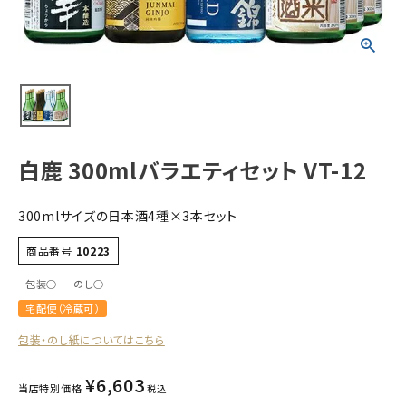
すべての商品
お酒
食品
酒器
ギフト
白鹿 300mlバラエティセット VT-12
キーワードから探す
300mlサイズの日本酒4種×3本セット
ギフト
商品番号
10223
受賞酒
包装○
のし○
飲み比べ
宅配便（冷蔵可）
セット
包装・のし紙についてはこちら
大容量
新商品
¥
6,603
当店特別価格
税込