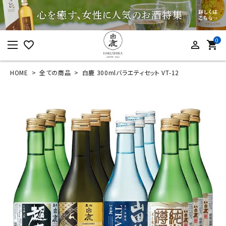
0
favorite_border
person_outline
shopping_cart
HOME
全ての商品
白鹿 300mlバラエティセット VT-12
ログイン
新規会員登録
白鹿 300mlバラエテ
ィセット VT-12
¥
6,603
(税込)
カテゴリーから探す