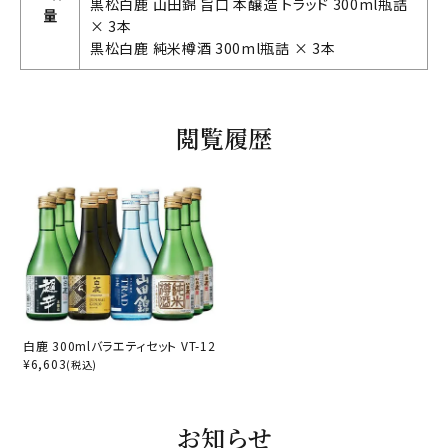
黒松白鹿 山田錦 旨口 本醸造 トラッド 300ml瓶詰
量
× 3本
黒松白鹿 純米樽酒 300ml瓶詰 × 3本
閲覧履歴
白鹿 300mlバラエティセット VT-12
¥
6,603
(税込)
お知らせ