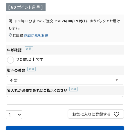
読み物
お知らせ
[
60
ポイント進呈 ]
明日
15時00分
までのご注文で
2026/08/19（水）
に
ゆうパック
でお届け
します。
兵庫県
お届け先を変更
年齢確認
(必
２０歳以上です
須)
熨斗の種類
(必
須)
名入れが必要であればご指示ください
(必
須)
お気に入りに登録する