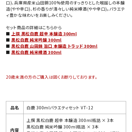
口)、兵庫県産米山田錦100%使用のすっきりとした喉越しの本醸
造(やや辛口)、杉の香りが清々しい純米樽酒(やや辛口)。バラエテ
ィ豊かな味わいをお楽しみください。
セット商品の詳細はこちらから
■
上撰 黒松白鹿 超辛 本醸造 300ml
■
黒松白鹿 純米吟醸 300ml
■
黒松白鹿 山田錦 旨口 本醸造 トラッド 300ml
■
黒松白鹿 純米樽酒 300ml
20歳未満の方のご購入は固くお断りしております。
品名
白鹿 300mlバラエティセット VT-12
上撰 黒松白鹿 超辛 本醸造 300ml瓶詰 × 3本
黒松白鹿 純米吟醸 300ml瓶詰 × 3本
内容