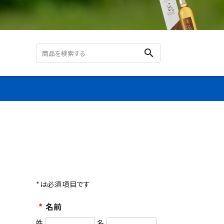
search
ログイン
新規会員登録
*
は必須項目です
カテゴリーから探す
*
名前
すべての商品
姓
名