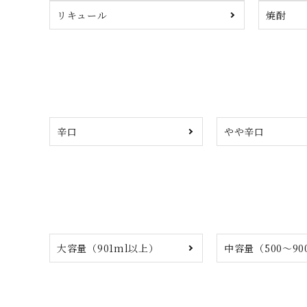
リキュール
焼酎
辛口
やや辛口
大容量（901ml以上）
中容量（500～90