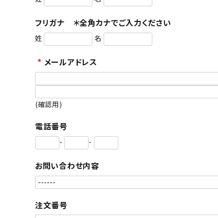
お酒
食品
フリガナ ＊全角カナでご入力ください
酒器
姓
名
ギフト
*
メールアドレス
キーワードから探す
ギフト
(確認用)
受賞酒
電話番号
飲み比べ
-
-
セット
大容量
お問い合わせ内容
新商品
読み物
お知らせ
注文番号