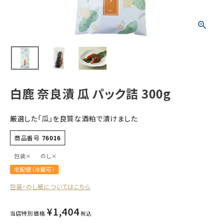
すべての商品
お酒
食品
酒器
ギフト
白鹿 奈良漬 瓜 パック詰 300g
キーワードから探す
厳選した「瓜」を良質な酒粕で漬けました
ギフト
商品番号
76016
受賞酒
包装×
のし×
飲み比べ
宅配便（冷蔵可）
セット
包装・のし紙についてはこちら
大容量
新商品
¥
1,404
当店特別価格
税込