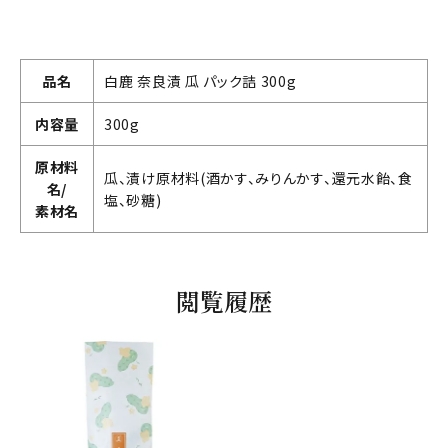
品名
白鹿 奈良漬 瓜 パック詰 300g
内容量
300g
原材料
瓜、漬け原材料(酒かす、みりんかす、還元水飴、食
名/
塩、砂糖)
素材名
閲覧履歴