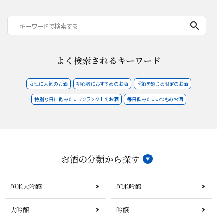
search
よく検索されるキーワード
女性に人気のお酒
初心者におすすめのお酒
季節を感じる限定のお酒
特別な日に飲みたいワンランク上のお酒
毎日飲みたいいつものお酒
お酒の分類から探す
純米大吟醸
純米吟醸
大吟醸
吟醸