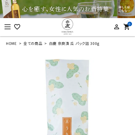
0
favorite_border
person_outline
shopping_cart
HOME
全ての商品
白鹿 奈良漬 瓜 パック詰 300g
ログイン
新規会員登録
白鹿 奈良漬 瓜 パッ
ク詰 300g
¥
1,404
(税込)
カテゴリーから探す