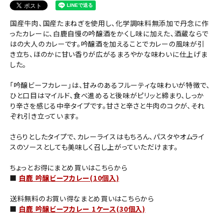
国産牛肉、国産たまねぎを使用し、化学調味料無添加で丹念に作
ったカレーに、白鹿自慢の吟醸酒をかくし味に加えた、酒蔵ならで
はの大人のカレーです。吟醸酒を加えることでカレーの風味が引
き立ち、ほのかに甘い香りが広がるまろやかな味わいに仕上げま
した。
「吟醸ビーフカレー」は、甘みのあるフルーティな味わいが特徴で、
ひと口目はマイルド、食べ進めると後味がピリッと締まり、しっか
り辛さを感じる中辛タイプです。甘さと辛さと牛肉のコクが、それ
ぞれ引き立っています。
さらりとしたタイプで、カレーライスはもちろん、パスタやオムライ
スのソースとしても美味しく召し上がっていただけます。
ちょっとお得にまとめ買いはこちらから
■
白鹿 吟醸ビーフカレー(10個入)
送料無料のお買い得なまとめ買いはこちらから
■
白鹿 吟醸ビーフカレー 1ケース(30個入)