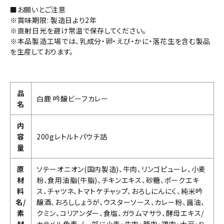
■お願いとご注意
※賞味期限: 製造日より2年
※直射日光を避け常温で保存してください。
※本品製造工場では、乳成分・卵・えび・かに・落花生を含む製品
を生産しております。
品
白鹿 吟醸ビーフカレー
名
内
容
200gレトルトパウチ詰
量
原
ソテーオニオン(国内製造)、牛肉、リンゴピューレ、小麦
材
粉、食用油脂(牛脂)、チキンエキス、砂糖、ポークエキ
料
ス、チャツネ、トマトケチャップ、おろしにんにく、純米吟
名/
醸酒、おろししょうが、ウスターソース、カレー粉、醤油、
素
クミン、コリアンダー、食塩、ガラムマサラ、酵母エキス/