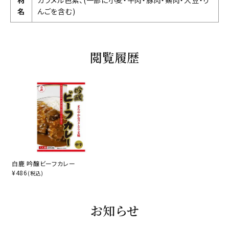
材
カラメル色素、(一部に小麦・牛肉・豚肉・鶏肉・大豆・り
名
んごを含む)
閲覧履歴
白鹿 吟醸ビーフカレー
¥
486
(税込)
お知らせ