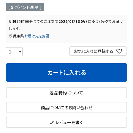
読み物
お知らせ
[
5
ポイント進呈 ]
明日
15時00分
までのご注文で
2026/08/18（火）
に
ゆうパック
でお届け
します。
兵庫県
お届け先を変更
お気に入りに登録する
カートに入れる
返品特約について
商品についてのお問い合わせ
レビューを書く