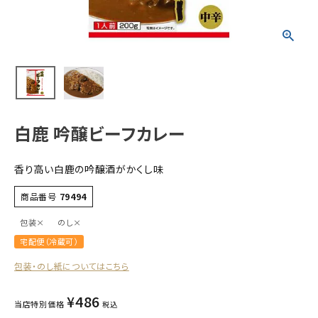
すべての商品
お酒
食品
酒器
ギフト
白鹿 吟醸ビーフカレー
キーワードから探す
香り高い白鹿の吟醸酒がかくし味
ギフト
商品番号
79494
受賞酒
包装×
のし×
飲み比べ
宅配便（冷蔵可）
セット
包装・のし紙についてはこちら
大容量
新商品
¥
486
当店特別価格
税込