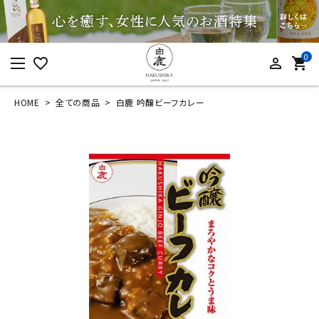
0
favorite_border
person_outline
shopping_cart
HOME
全ての商品
白鹿 吟醸ビーフカレー
ログイン
新規会員登録
白鹿 吟醸ビーフカレ
ー
¥
486
(税込)
カテゴリーから探す