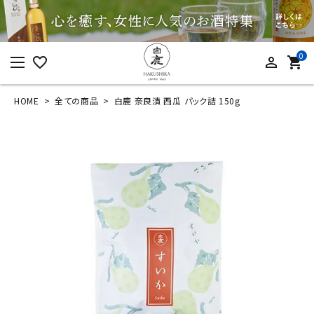
0
favorite_border
person_outline
shopping_cart
HOME
全ての商品
白鹿 奈良漬 西瓜 パック詰 150g
ログイン
新規会員登録
白鹿 奈良漬 西瓜 パ
ック詰 150g
¥
756
(税込)
カテゴリーから探す