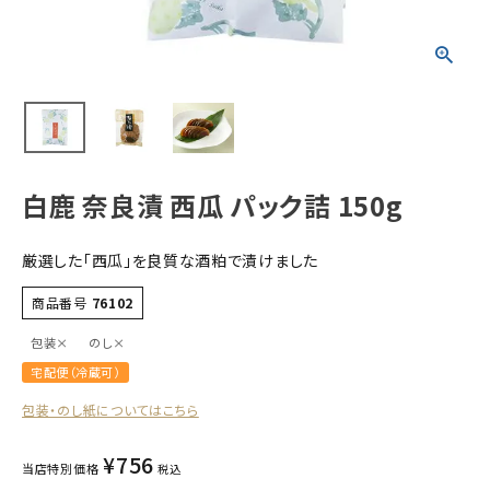
すべての商品
お酒
食品
酒器
ギフト
白鹿 奈良漬 西瓜 パック詰 150g
キーワードから探す
厳選した「西瓜」を良質な酒粕で漬けました
ギフト
商品番号
76102
受賞酒
包装×
のし×
飲み比べ
宅配便（冷蔵可）
セット
包装・のし紙についてはこちら
大容量
新商品
¥
756
当店特別価格
税込