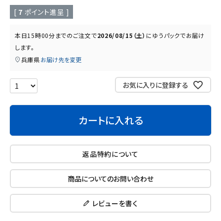
読み物
お知らせ
[
7
ポイント進呈 ]
本日
15時00分
までのご注文で
2026/08/15（土）
に
ゆうパック
でお届け
します。
兵庫県
お届け先を変更
お気に入りに登録する
カートに入れる
返品特約について
商品についてのお問い合わせ
レビューを書く