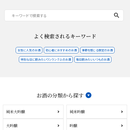
search
よく検索されるキーワード
女性に人気のお酒
初心者におすすめのお酒
季節を感じる限定のお酒
特別な日に飲みたいワンランク上のお酒
毎日飲みたいいつものお酒
お酒の分類から探す
純米大吟醸
純米吟醸
大吟醸
吟醸