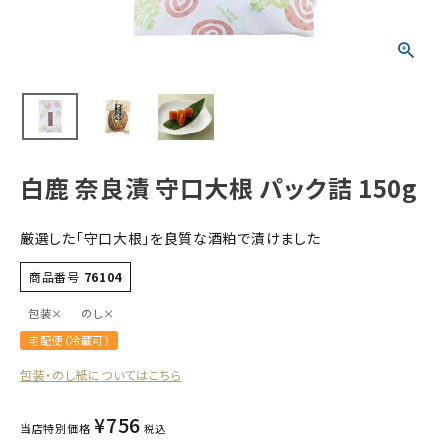
すべての商品
お酒
食品
酒器
ギフト
白鹿 奈良漬 守口大根 パック詰 150g
キーワードから探す
厳選した「守口大根」を良質な酒粕で漬けました
ギフト
商品番号
76104
受賞酒
包装×
のし×
飲み比べ
宅配便（冷蔵可）
セット
包装・のし紙についてはこちら
大容量
新商品
¥
756
当店特別価格
税込