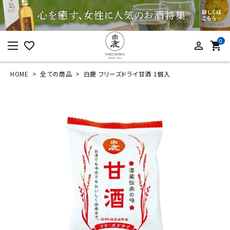
0
favorite_border
person_outline
shopping_cart
HOME
全ての商品
白鹿 フリーズドライ甘酒 1個入
ログイン
新規会員登録
白鹿 フリーズドライ
甘酒 1個入
¥
167
(税込)
カテゴリーから探す