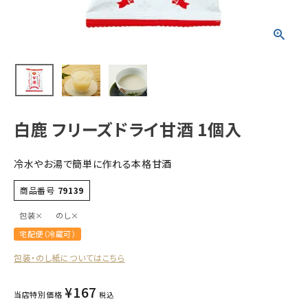
すべての商品
お酒
食品
酒器
ギフト
白鹿 フリーズドライ甘酒 1個入
キーワードから探す
冷水やお湯で簡単に作れる本格甘酒
ギフト
商品番号
79139
受賞酒
包装×
のし×
飲み比べ
宅配便（冷蔵可）
セット
包装・のし紙についてはこちら
大容量
新商品
¥
167
当店特別価格
税込