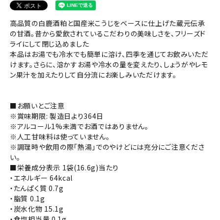
高品質の白鹿酒粕と国産米こうじをベースに仕上げた蔵元伝承
の甘酒。昔から愛飲されているこだわりの美味しさを、フリーズド
ライにして閉じ込めました
本品はお湯でも冷水でも簡単に溶け、四季を通じてお飲みいただ
けます。さらに、溶かすお湯や冷水の量を変えたり、しょうがやレモ
ン果汁を加えたりして自分流にお楽しみいただけます。
■お願いとご注意
※賞味期限: 製造日より364日
※アルコール1%未満でお酒ではありません。
※人工甘味料は使っていません。
※調理時や飲用の際「熱湯」でのやけどには充分にご注意くださ
い。
■栄養成分表示 1袋(16.6g)当たり
・エネルギー 64kcal
・たんぱく質 0.7g
・脂質 0.1g
・炭水化物 15.1g
・食塩相当量 0.1g