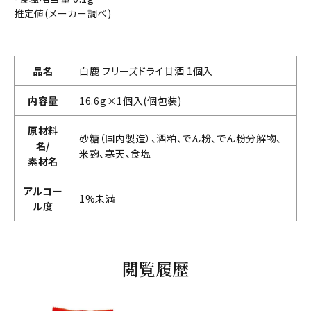
推定値(メーカー調べ)
品名
白鹿 フリーズドライ甘酒 1個入
内容量
16.6g×1個入(個包装)
原材料
砂糖（国内製造）、酒粕、でん粉、でん粉分解物、
名/
米麹、寒天、食塩
素材名
アルコー
1%未満
ル度
閲覧履歴