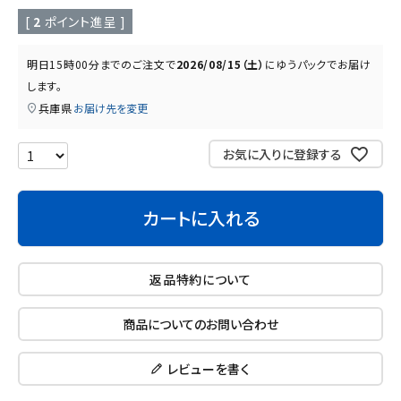
読み物
お知らせ
[
2
ポイント進呈 ]
明日
15時00分
までのご注文で
2026/08/15（土）
に
ゆうパック
でお届け
します。
兵庫県
お届け先を変更
お気に入りに登録する
カートに入れる
返品特約について
商品についてのお問い合わせ
レビューを書く