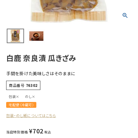
すべての商品
お酒
食品
酒器
ギフト
白鹿 奈良漬 瓜きざみ
キーワードから探す
手間を掛けた美味しさはそのままに
ギフト
受賞酒
商品番号
76302
飲み比べ
包装×
のし×
セット
宅配便（冷蔵可）
大容量
包装・のし紙についてはこちら
新商品
¥
702
当店特別価格
税込