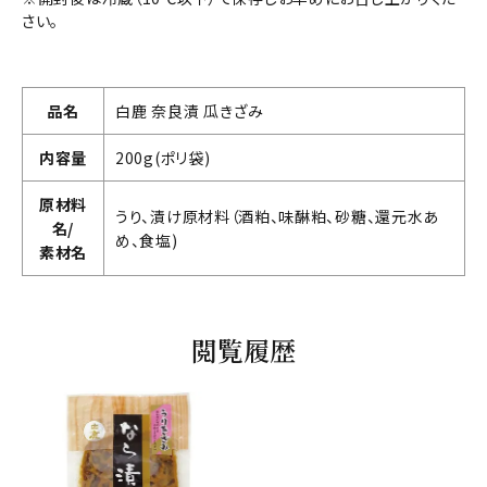
さい。
品名
白鹿 奈良漬 瓜きざみ
内容量
200g(ポリ袋)
原材料
うり、漬け原材料（酒粕、味醂粕、砂糖、還元水あ
名/
め、食塩)
素材名
閲覧履歴