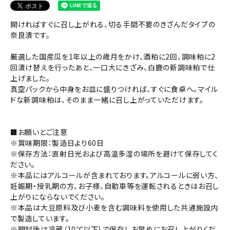
開ければすぐに召し上がれる、切る手間不要のきざんだタイプの
奈良漬です。
厳選した国産瓜を1年以上の歳月をかけ、酒粕に2回、調味粕に2
回漬け替えを行ったあと、一口大にきざみ、白鹿の新調味粕で仕
上げました。
真空パックから中身をお皿に盛りつければ、すぐに食卓へ。マイル
ドな新調味粕は、そのまま一緒に召し上がっていただけます。
■お願いとご注意
※賞味期限：製造日より60日
※保存方法：直射日光および高温多湿の場所を避けて保存してく
ださい。
※本品にはアルコールが含まれております。アルコールに弱い方、
妊娠期・授乳期の方、お子様、自動車等を運転されるときはお召し
上がりにならないでください。
※本品は大豆原料及び小麦を含む調味料を使用した共通施設内
で製造しています。
※開封後は冷蔵（10℃以下）で保存しお早めにお召し上がりくだ