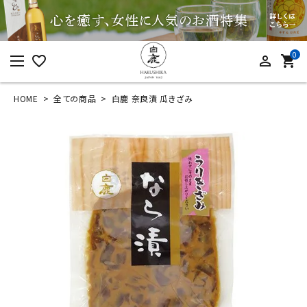
0
favorite_border
person_outline
shopping_cart
HOME
全ての商品
白鹿 奈良漬 瓜きざみ
ログイン
新規会員登録
白鹿 奈良漬 瓜きざみ
¥
702
(税込)
カテゴリーから探す