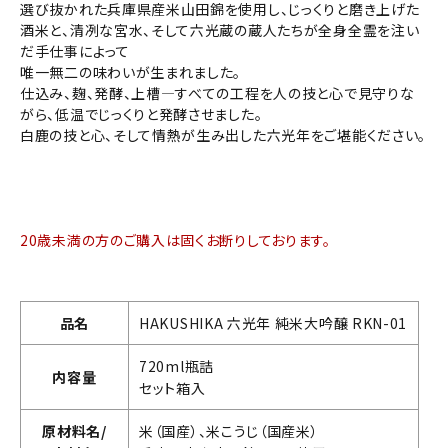
選び抜かれた兵庫県産米山田錦を使用し、じっくりと磨き上げた
酒米と、清冽な宮水、そして六光蔵の蔵人たちが全身全霊を注い
だ手仕事によって
唯一無二の味わいが生まれました。
仕込み、麹、発酵、上槽―すべての工程を人の技と心で見守りな
がら、低温でじっくりと発酵させました。
白鹿の技と心、そして情熱が生み出した六光年をご堪能ください。
20歳未満の方のご購入は固くお断りしております。
品名
HAKUSHIKA 六光年 純米大吟醸 RKN-01
720ml瓶詰
内容量
セット箱入
原材料名/
米（国産）、米こうじ（国産米）