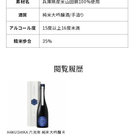
素材名
兵庫県産米山田錦100%使用
酒質
純米大吟醸酒/手造り
アルコール度
15度以上16度未満
精米歩合
35%
閲覧履歴
HAKUSHIKA 六光年 純米大吟醸 R