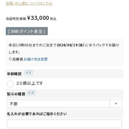
包装・のし紙についてはこちら
読み物
お知らせ
¥
33,000
当店特別価格
税込
[
300
ポイント進呈 ]
本日
15時00分
までのご注文で
2026/08/19（水）
に
ゆうパック
でお届け
します。
兵庫県
お届け先を変更
年齢確認
(必
２０歳以上です
須)
熨斗の種類
(必
須)
名入れが必要であればご指示ください