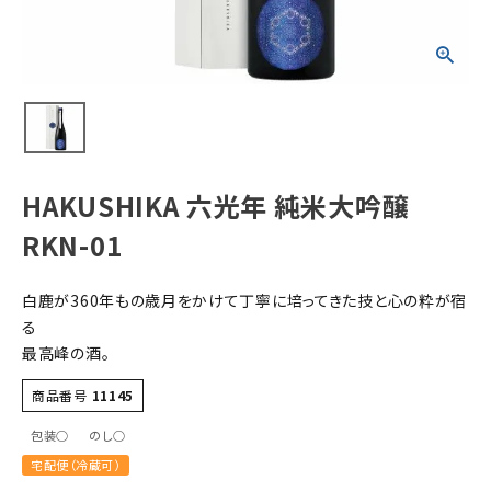
すべての商品
お酒
食品
酒器
ギフト
HAKUSHIKA 六光年 純米大吟醸
キーワードから探す
RKN-01
ギフト
白鹿が360年もの歳月をかけて丁寧に培ってきた技と心の粋が宿
受賞酒
る
飲み比べ
最高峰の酒。
セット
商品番号
11145
大容量
包装○
のし○
新商品
宅配便（冷蔵可）