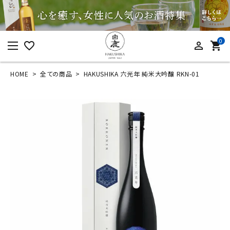
0
favorite_border
person_outline
shopping_cart
HOME
全ての商品
HAKUSHIKA 六光年 純米大吟醸 RKN-01
ログイン
新規会員登録
HAKUSHIKA 六光年
純米大吟醸 RKN-01
¥
33,000
(税込)
カテゴリーから探す