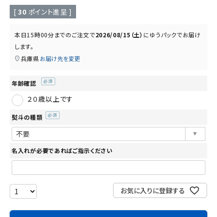
読み物
お知らせ
[
30
ポイント進呈 ]
本日
15時00分
までのご注文で
2026/08/15（土）
に
ゆうパック
でお届け
します。
兵庫県
お届け先を変更
年齢確認
(必
２０歳以上です
須)
熨斗の種類
(必
須)
名入れが必要であればご指示ください
お気に入りに登録する