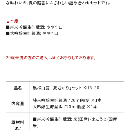
な味わいの、夏の贈答にふさわしい詰め合わせセットです。
甘辛度
■純米吟醸生貯蔵酒: やや辛口
■大吟醸生貯蔵酒: やや辛口
20歳未満の方のご購入は固くお断りしております。
品名
黒松白鹿 「夏ざかり」セット KHN-30
純米吟醸生貯蔵酒 720ml瓶詰 ×1本
内容量
大吟醸生貯蔵酒 720ml瓶詰 ×1本
■純米吟醸生貯蔵酒: 米(国産)・米こうじ(国産
原材料
米)
名/