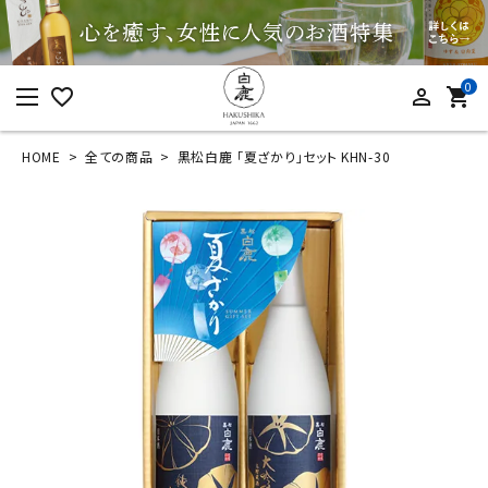
0
favorite_border
person_outline
shopping_cart
HOME
全ての商品
黒松白鹿 「夏ざかり」セット KHN-30
ログイン
新規会員登録
黒松白鹿 「夏ざかり」
セット KHN-30
¥
3,300
(税込)
カテゴリーから探す