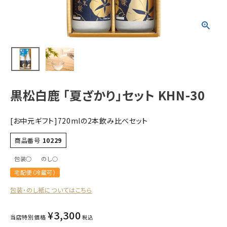
すべての商品
お酒
食品
酒器
ギフト
黒松白鹿 「夏ざかり」セット KHN-30
キーワードから探す
[お中元ギフト]720mlの2本飲み比べセット
ギフト
商品番号
10229
受賞酒
包装○
のし○
飲み比べ
宅配便（冷蔵可）
セット
包装・のし紙についてはこちら
大容量
新商品
¥
3,300
当店特別価格
税込