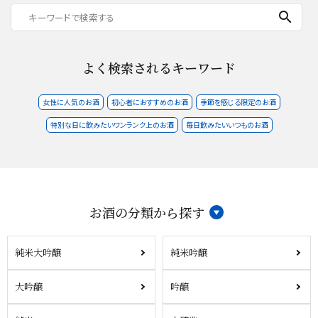
search
よく検索されるキーワード
女性に人気のお酒
初心者におすすめのお酒
季節を感じる限定のお酒
特別な日に飲みたいワンランク上のお酒
毎日飲みたいいつものお酒
お酒の分類から探す
純米大吟醸
純米吟醸
大吟醸
吟醸