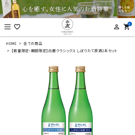
0
favorite_border
person_outline
shopping_cart
HOME
全ての商品
ログイン
新規会員登録
【数量限定・期間限定】白鹿クラシックス しぼりたて原酒2本セット
【数量限定・期間限
定】白鹿クラシックス
しぼりたて原酒2本セ
ット
¥
2,860
(税込)
カテゴリーから探す