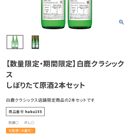
すべての商品
お酒
食品
酒器
ギフト
【数量限定・期間限定】白鹿クラシック
キーワードから探す
ス
しぼりたて原酒2本セット
ギフト
受賞酒
白鹿クラシックス店舗限定商品の2本セットです
飲み比べ
セット
商品番号
haku155
大容量
包装○
のし○
新商品
宅配便（冷蔵可）