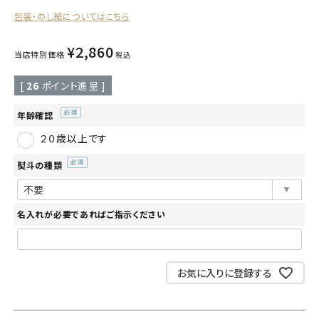
包装・のし紙についてはこちら
読み物
お知らせ
¥
2,860
当店特別価格
税込
[
26
ポイント進呈 ]
年齢確認
(必
２０歳以上です
須)
熨斗の種類
(必
須)
名入れが必要であればご指示ください
お気に入りに登録する