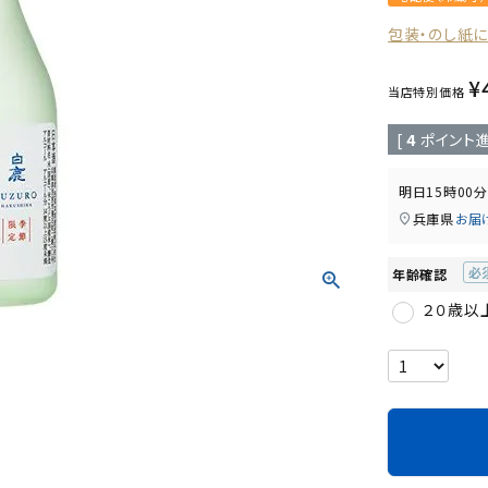
包装・のし紙
¥
当店特別価格
[
4
ポイント進
明日
15時00分
兵庫県
お届
年齢確認
(必
２０歳以
須)