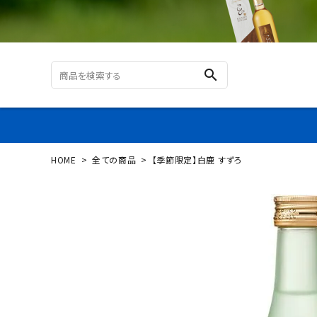
search
HOME
全ての商品
【季節限定】白鹿 すずろ
ログイン
新規会員登録
【季節
限定】
白鹿
すず
ろ
¥
456
(税込)