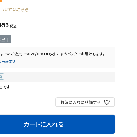
についてはこちら
456
税込
呈 ]
までのご注文で
2026/08/18（火）
に
ゆうパック
でお届けします。
け先を変更
上です
お気に入りに登録する
カートに入れる