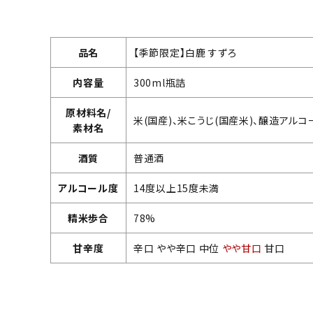
品名
【季節限定】白鹿 すずろ
内容量
300ml瓶詰
原材料名/
米(国産)、米こうじ(国産米)、醸造アルコ
素材名
酒質
普通酒
アルコール度
14度以上15度未満
精米歩合
78%
甘辛度
辛口 やや辛口 中位
やや甘口
甘口