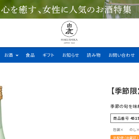
お酒
食品
ギフト
お知らせ
読み物
お問い合わせ
【季節限
季節の旬を味
商品番号
451
包装×
のし
宅配便（冷蔵可）