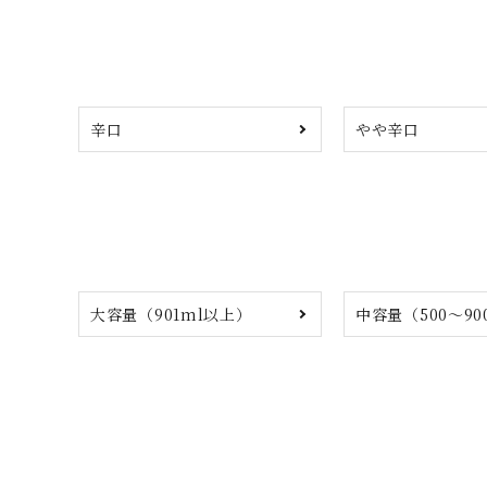
辛口
やや辛口
大容量（901ml以上）
中容量（500～90