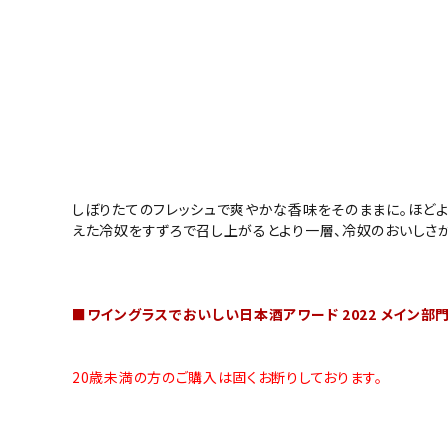
大容量
新商品
読み物
お知らせ
しぼりたてのフレッシュで爽やかな香味をそのままに。ほどよ
えた冷奴をすずろで召し上がるとより一層、冷奴のおいしさ
■ワイングラスでおいしい日本酒アワード 2022 メイン部
20歳未満の方のご購入は固くお断りしております。