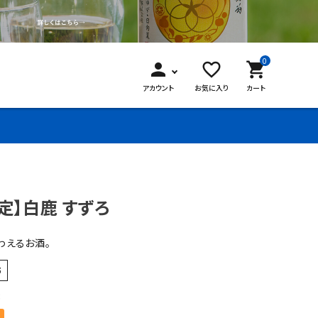
0
person
favorite_border
shopping_cart
アカウント
お気に入り
カート
定】白鹿 すずろ
わえるお酒。
5
×