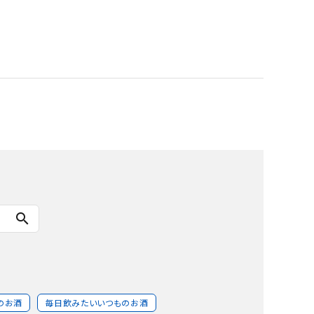
search
のお酒
毎日飲みたいいつものお酒