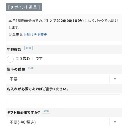
読み物
お知らせ
[
9
ポイント進呈 ]
本日
15時00分
までのご注文で
2026/08/18（火）
に
ゆうパック
でお届け
します。
兵庫県
お届け先を変更
年齢確認
(必
２０歳以上です
須)
熨斗の種類
(必
須)
名入れが必要であればご指示ください。
ギフト箱必要ですか？
(必
須)