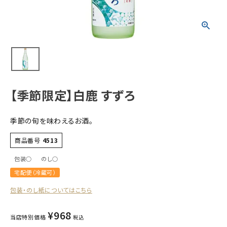
すべての商品
お酒
食品
酒器
ギフト
【季節限定】白鹿 すずろ
キーワードから探す
季節の旬を味わえるお酒。
ギフト
商品番号
4513
受賞酒
包装○
のし○
飲み比べ
宅配便（冷蔵可）
セット
包装・のし紙についてはこちら
大容量
新商品
¥
968
当店特別価格
税込