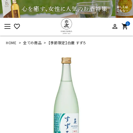
0
favorite_border
person_outline
shopping_cart
HOME
全ての商品
【季節限定】白鹿 すずろ
ログイン
新規会員登録
【季節限定】白鹿 すず
ろ
¥
968
(税込)
カテゴリーから探す