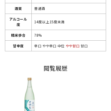
酒質
普通酒
アルコール
14度以上15度未満
度
精米歩合
78%
甘辛度
辛口 やや辛口 中位
やや甘口
甘口
閲覧履歴