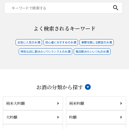
search
よく検索されるキーワード
女性に人気のお酒
初心者におすすめのお酒
季節を感じる限定のお酒
特別な日に飲みたいワンランク上のお酒
毎日飲みたいいつものお酒
お酒の分類から探す
純米大吟醸
純米吟醸
大吟醸
吟醸