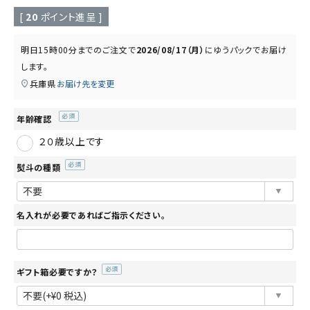
読み物
お知らせ
[
20
ポイント進呈 ]
明日
15時00分
までのご注文で
2026/08/17（月）
に
ゆうパック
でお届け
します。
兵庫県
お届け先を変更
年齢確認
(必
２０歳以上です
須)
熨斗の種類
(必
須)
名入れが必要であればご指示ください。
ギフト箱必要ですか？
(必
須)