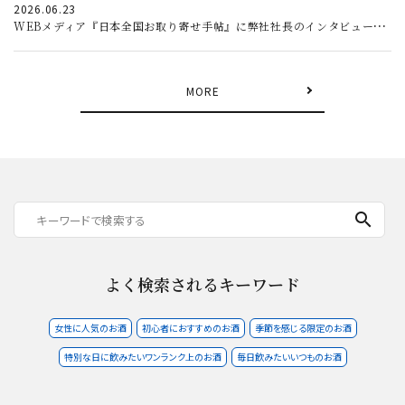
2026.06.23
WEBメディア『日本全国お取り寄せ手帖』に弊社社長のインタビュー記事が掲載されました。
MORE
search
よく検索されるキーワード
女性に人気のお酒
初心者におすすめのお酒
季節を感じる限定のお酒
特別な日に飲みたいワンランク上のお酒
毎日飲みたいいつものお酒