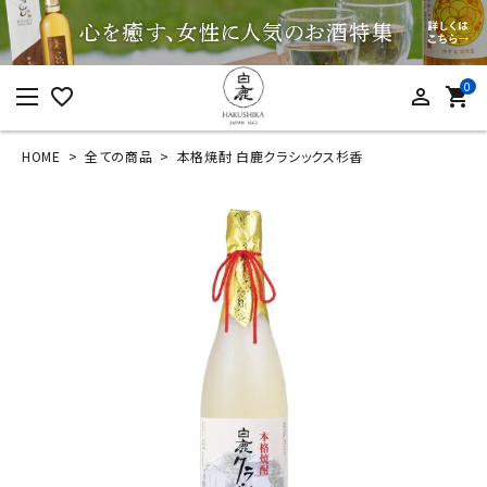
0
favorite_border
person_outline
shopping_cart
HOME
全ての商品
本格焼酎 白鹿クラシックス杉香
ログイン
新規会員登録
本格焼酎 白鹿クラシ
ックス杉香
¥
2,200
(税込)
カテゴリーから探す