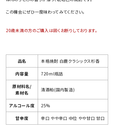
この機会にぜひ一度味わってみてください。
20歳未満の方のご購入は固くお断りしております。
品名
本格焼酎 白鹿クラシックス杉香
内容量
720ml瓶詰
原材料名/
清酒粕(国内製造)
素材名
アルコール度
25%
甘辛度
辛口 やや辛口 中位 やや甘口 甘口