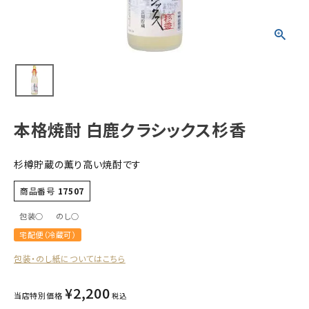
すべての商品
お酒
食品
酒器
ギフト
本格焼酎 白鹿クラシックス杉香
キーワードから探す
杉樽貯蔵の薫り高い焼酎です
ギフト
商品番号
17507
受賞酒
包装○
のし○
飲み比べ
宅配便（冷蔵可）
セット
包装・のし紙についてはこちら
大容量
新商品
¥
2,200
当店特別価格
税込