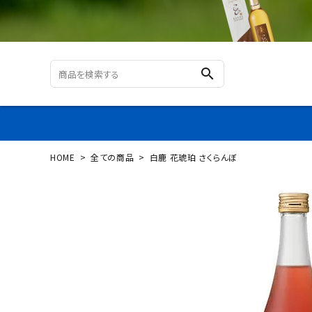
search
HOME
全ての商品
白鹿 花琥珀 さくらんぼ
ログイン
新規会員登録
白鹿
花琥
珀 さ
くらん
ぼ
¥
1,5
99