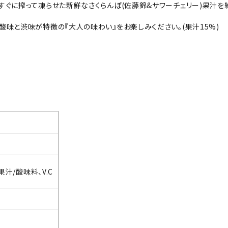
ぐに搾って凍らせた新鮮なさくらんぼ(佐藤錦&サワーチェリー)果汁を
味と渋味が特徴の『大人の味わい』をお楽しみください。(果汁15%)
汁/酸味料、V.C