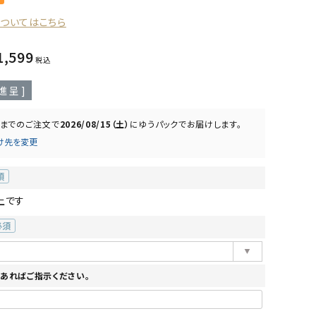
についてはこちら
1,599
税込
進呈 ]
までのご注文で
2026/08/15（土）
に
ゆうパック
でお届けします。
け先を変更
上です
必
)
あればご指示ください。