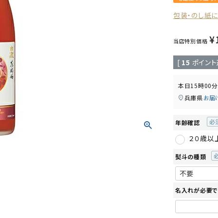
包装・のし紙
¥
当店特別価格
[
15
ポイント
本日
15時00分
兵庫県
お届
年齢確認
(必
２０歳以
須)
熨斗の種類
(
須
名入れが必要で