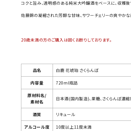
コクと旨み、透明感のある純米大吟醸酒をベースに、収穫後す
佐藤錦の凝縮された芳醇な甘味、サワーチェリーの爽やかな酸
20歳未満の方のご購入は固くお断りしております。
品名
白鹿 花琥珀 さくらんぼ
内容量
720ml瓶詰
原材料名/
日本酒(国内製造)、果糖、さくらんぼ濃縮果
素材名
酒質
リキュール
アルコール度
10度以上11度未満