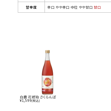
甘辛度
辛口 やや辛口 中位 やや甘口
甘口
白鹿 花琥珀 さくらんぼ
¥
1,599
(税込)