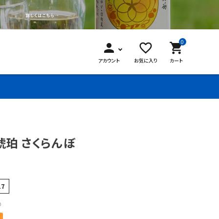
0
person
favorite_border
shopping_cart
アカウント
お気に入り
カート
琥珀 さくらんぼ
17
○