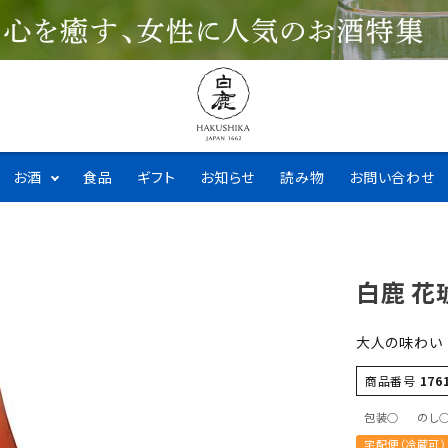
お酒
食品
ギフト
お知らせ
読み物
お問い合わせ
白鹿 花
大人の味わい
商品番号
176
包装○
のし
宅配便（冷蔵可）