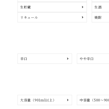
生貯蔵
生酒
リキュール
焼酎
辛口
やや辛口
大容量（901ml以上）
中容量（500～90