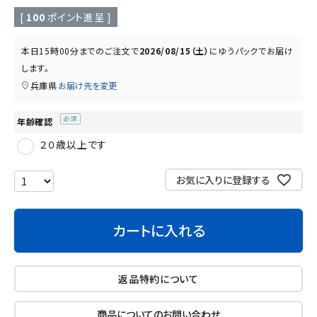
読み物
お知らせ
[
100
ポイント進呈 ]
本日
15時00分
までのご注文で
2026/08/15（土）
に
ゆうパック
でお届け
します。
兵庫県
お届け先を変更
年齢確認
(必
２０歳以上です
須)
お気に入りに登録する
カートに入れる
返品特約について
商品についてのお問い合わせ