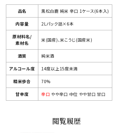
品名
黒松白鹿 純米 辛口 1ケース(6本入)
内容量
2Lパック詰×6本
原材料名/
米(国産)、米こうじ(国産米)
素材名
酒質
純米酒
アルコール度
14度以上15度未満
精米歩合
70%
甘辛度
辛口
やや辛口 中位 やや甘口 甘口
閲覧履歴