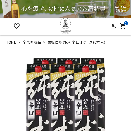
0
favorite_border
person_outline
shopping_cart
HOME
全ての商品
黒松白鹿 純米 辛口 1ケース(6本入)
ログイン
新規会員登録
黒松白鹿 純米 辛口
1ケース(6本入)
¥
11,000
(税込)
カテゴリーから探す