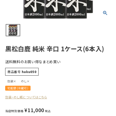
すべての商品
お酒
食品
酒器
ギフト
黒松白鹿 純米 辛口 1ケース(6本入)
キーワードから探す
送料無料のお買い得なまとめ買い
ギフト
商品番号
haku050
受賞酒
包装×
のし×
飲み比べ
宅配便（冷蔵可）
セット
包装・のし紙についてはこちら
大容量
新商品
¥
11,000
当店特別価格
税込