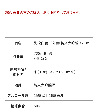
20歳未満の方のご購入は固くお断りしております。
品名
黒松白鹿 千年壽 純米大吟醸 720ml
720ml瓶詰
内容量
化粧箱入
原材料名/
米(国産)、米こうじ(国産米)
素材名
酒質
純米大吟醸酒
アルコール度
15度以上16度未満
精米歩合
50%