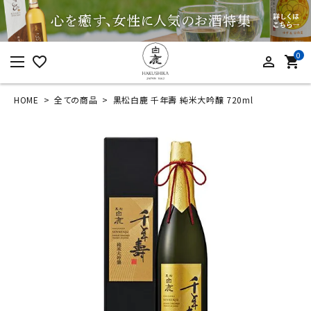
0
favorite_border
person_outline
shopping_cart
HOME
全ての商品
黒松白鹿 千年壽 純米大吟醸 720ml
ログイン
新規会員登録
黒松白鹿 千年壽 純
米大吟醸 720ml
¥
2,750
(税込)
カテゴリーから探す