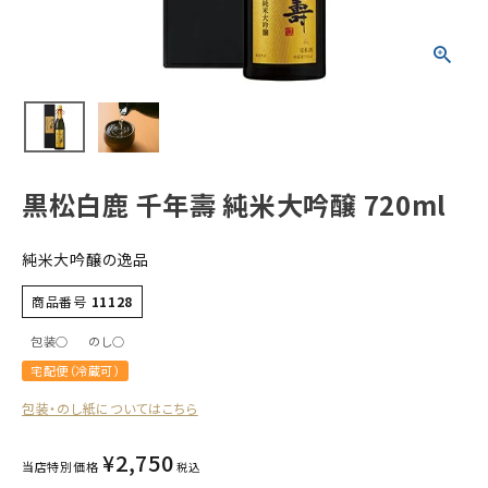
すべての商品
お酒
食品
酒器
ギフト
黒松白鹿 千年壽 純米大吟醸 720ml
キーワードから探す
純米大吟醸の逸品
ギフト
商品番号
11128
受賞酒
包装○
のし○
飲み比べ
宅配便（冷蔵可）
セット
包装・のし紙についてはこちら
大容量
新商品
¥
2,750
当店特別価格
税込