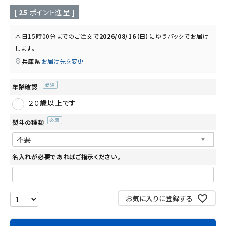
読み物
お知らせ
[
25
ポイント進呈 ]
本日
15時00分
までのご注文で
2026/08/16（日）
に
ゆうパック
でお届け
します。
兵庫県
お届け先を変更
年齢確認
(必
２０歳以上です
須)
熨斗の種類
(必
須)
名入れが必要であればご指示ください。
お気に入りに登録する