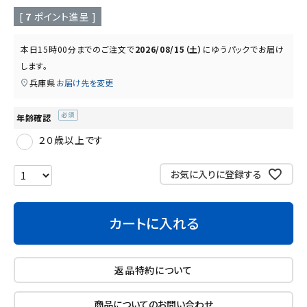
読み物
お知らせ
[
7
ポイント進呈 ]
本日
15時00分
までのご注文で
2026/08/15（土）
に
ゆうパック
でお届け
します。
兵庫県
お届け先を変更
年齢確認
(必
２０歳以上です
須)
お気に入りに登録する
カートに入れる
返品特約について
商品についてのお問い合わせ