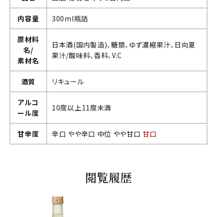
内容量
300ml瓶詰
原材料
日本酒(国内製造)、糖類、ゆず濃縮果汁、日向夏
名/
果汁/酸味料、香料、V.C
素材名
酒質
リキュール
アルコ
10度以上11度未満
ール度
甘辛度
辛口 やや辛口 中位 やや甘口
甘口
閲覧履歴