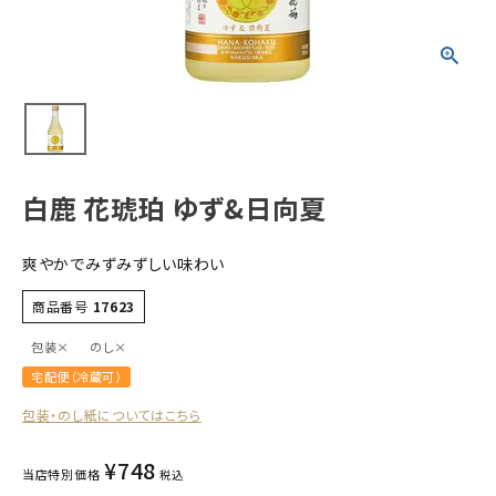
すべての商品
お酒
食品
酒器
ギフト
白鹿 花琥珀 ゆず&日向夏
キーワードから探す
爽やかでみずみずしい味わい
ギフト
商品番号
17623
受賞酒
包装×
のし×
飲み比べ
宅配便（冷蔵可）
セット
包装・のし紙についてはこちら
大容量
新商品
¥
748
当店特別価格
税込