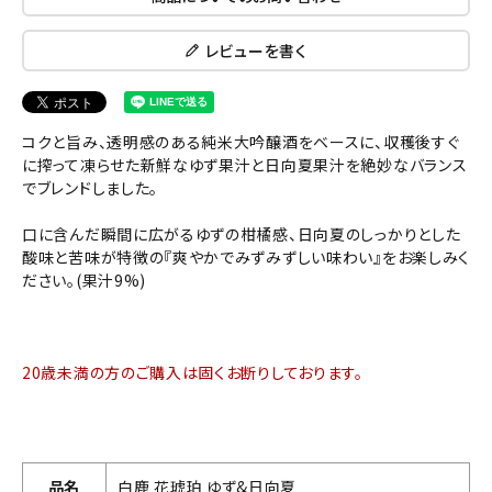
レビューを書く
コクと旨み、透明感のある純米大吟醸酒をベースに、収穫後すぐ
に搾って凍らせた新鮮なゆず果汁と日向夏果汁を絶妙なバランス
でブレンドしました。
口に含んだ瞬間に広がるゆずの柑橘感、日向夏のしっかりとした
酸味と苦味が特徴の『爽やかでみずみずしい味わい』をお楽しみく
ださい。(果汁9%)
20歳未満の方のご購入は固くお断りしております。
品名
白鹿 花琥珀 ゆず&日向夏