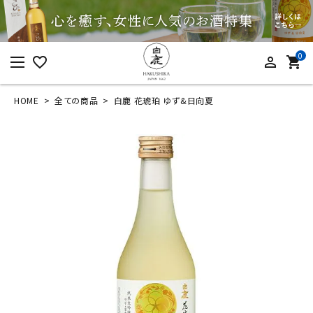
0
favorite_border
person_outline
shopping_cart
HOME
全ての商品
白鹿 花琥珀 ゆず&日向夏
ログイン
新規会員登録
白鹿 花琥珀 ゆず&日
向夏
¥
748
(税込)
カテゴリーから探す