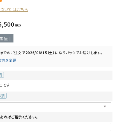
についてはこちら
5,500
税込
進呈 ]
までのご注文で
2026/08/15（土）
に
ゆうパック
でお届けします。
け先を変更
上です
必
)
あればご指示ください。