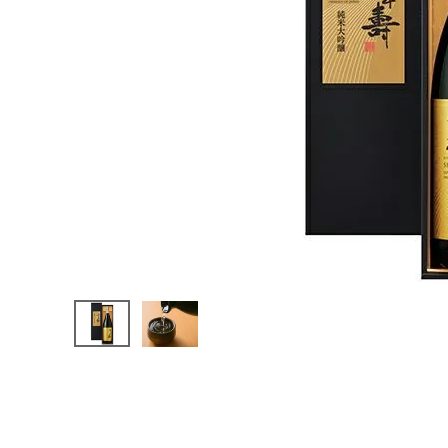
0
¥
5,5
00
(税込)
カテゴリーから探す
すべての商品
お酒
食品
酒器
ギフト
キーワードから探す
ギフト
受賞酒