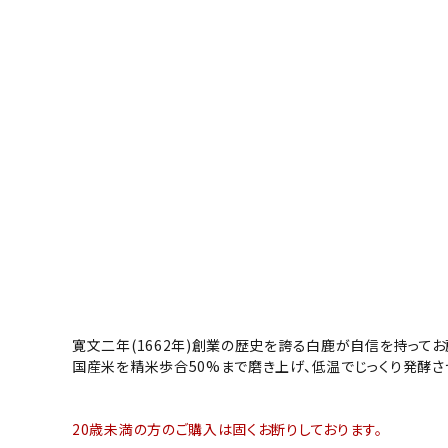
飲み比べ
セット
大容量
新商品
読み物
お知らせ
寛文二年(1662年)創業の歴史を誇る白鹿が自信を持って
国産米を精米歩合50%まで磨き上げ、低温でじっくり発酵さ
20歳未満の方のご購入は固くお断りしております。