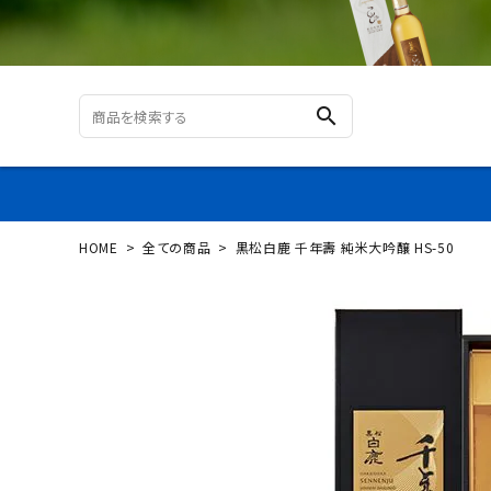
search
HOME
全ての商品
黒松白鹿 千年壽 純米大吟醸 HS-50
ログイン
新規会員登録
黒松
白鹿
千年
壽 純
米大
吟醸
HS-5