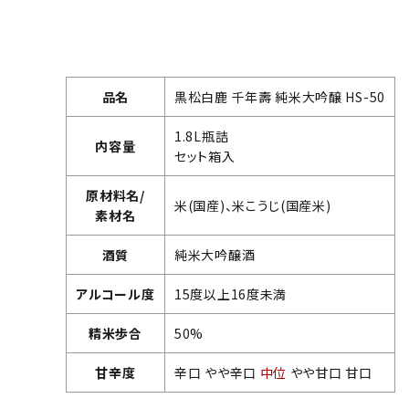
品名
黒松白鹿 千年壽 純米大吟醸 HS-50
1.8L瓶詰
内容量
セット箱入
原材料名/
米(国産)、米こうじ(国産米)
素材名
酒質
純米大吟醸酒
アルコール度
15度以上16度未満
精米歩合
50%
甘辛度
辛口 やや辛口
中位
やや甘口 甘口