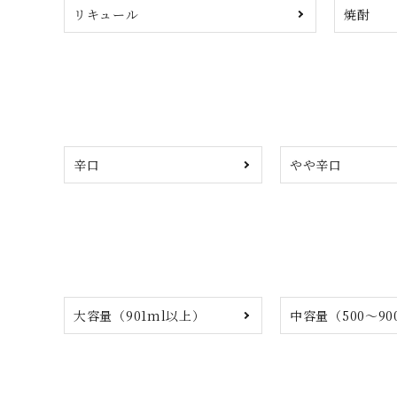
リキュール
焼酎
辛口
やや辛口
大容量（901ml以上）
中容量（500～90