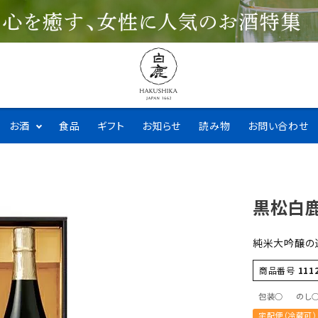
お酒
食品
ギフト
お知らせ
読み物
お問い合わせ
黒松白鹿
純米大吟醸の
商品番号
111
包装○
のし
宅配便（冷蔵可）