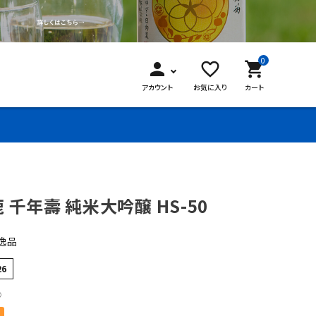
0
person
favorite_border
shopping_cart
アカウント
お気に入り
カート
 千年壽 純米大吟醸 HS-50
逸品
26
○