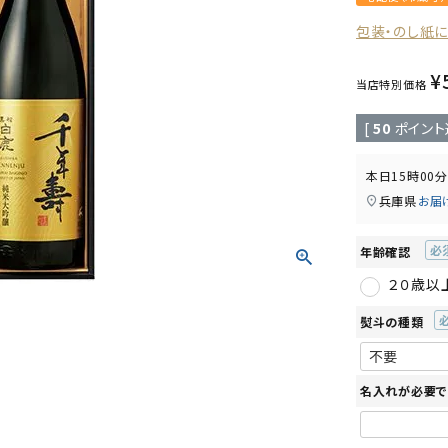
包装・のし紙
¥
当店特別価格
[
50
ポイント
本日
15時00分
兵庫県
お届
年齢確認
(必
２０歳以
須)
熨斗の種類
(
須
名入れが必要で