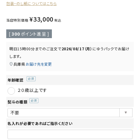
包装・のし紙についてはこちら
読み物
お知らせ
¥
33,000
当店特別価格
税込
[
300
ポイント進呈 ]
明日
15時00分
までのご注文で
2026/08/17（月）
に
ゆうパック
でお届け
します。
兵庫県
お届け先を変更
年齢確認
(必
２０歳以上です
須)
熨斗の種類
(必
須)
名入れが必要であればご指示ください