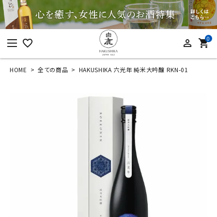
0
favorite_border
person_outline
shopping_cart
HOME
全ての商品
HAKUSHIKA 六光年 純米大吟醸 RKN-01
ログイン
新規会員登録
HAKUSHIKA 六光年
純米大吟醸 RKN-01
¥
33,000
(税込)
カテゴリーから探す