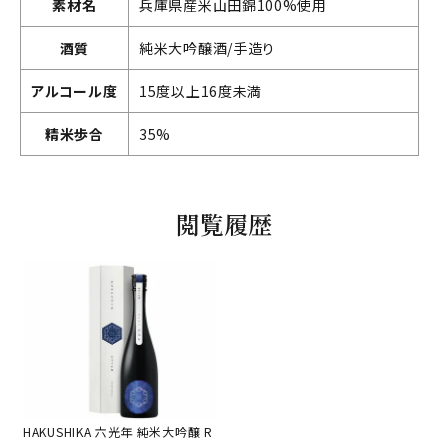
素材名
兵庫県産米山田錦100%使用
酒質
純米大吟醸酒/手造り
アルコール度
15度以上16度未満
精米歩合
35%
閲覧履歴
HAKUSHIKA 六光年 純米大吟醸 R