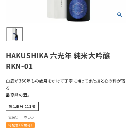
すべての商品
お酒
食品
酒器
ギフト
HAKUSHIKA 六光年 純米大吟醸
キーワードから探す
RKN-01
ギフト
白鹿が360年もの歳月をかけて丁寧に培ってきた技と心の粋が宿
受賞酒
る
飲み比べ
最高峰の酒。
セット
商品番号
11145
大容量
包装○
のし○
新商品
宅配便（冷蔵可）