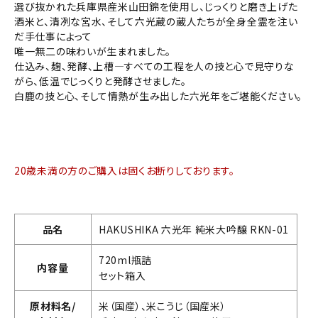
選び抜かれた兵庫県産米山田錦を使用し、じっくりと磨き上げた
酒米と、清冽な宮水、そして六光蔵の蔵人たちが全身全霊を注い
だ手仕事によって
唯一無二の味わいが生まれました。
仕込み、麹、発酵、上槽―すべての工程を人の技と心で見守りな
がら、低温でじっくりと発酵させました。
白鹿の技と心、そして情熱が生み出した六光年をご堪能ください。
20歳未満の方のご購入は固くお断りしております。
品名
HAKUSHIKA 六光年 純米大吟醸 RKN-01
720ml瓶詰
内容量
セット箱入
原材料名/
米（国産）、米こうじ（国産米）