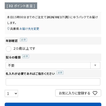
読み物
お知らせ
[
32
ポイント進呈 ]
本日
15時00分
までのご注文で
2026/08/17（月）
に
ゆうパック
でお届け
します。
兵庫県
お届け先を変更
年齢確認
(必
２０歳以上です
須)
熨斗の種類
(必
須)
名入れが必要であればご指示ください
(必
須)
お気に入りに登録する