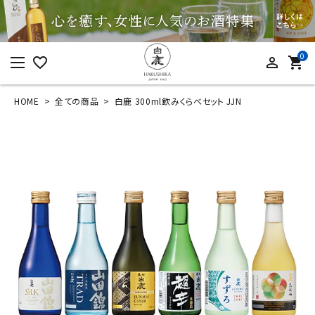
0
favorite_border
person_outline
shopping_cart
HOME
全ての商品
白鹿 300ml飲みくらべセット JJN
ログイン
新規会員登録
白鹿 300ml飲みくら
べセット JJN
¥
3,465
(税込)
カテゴリーから探す