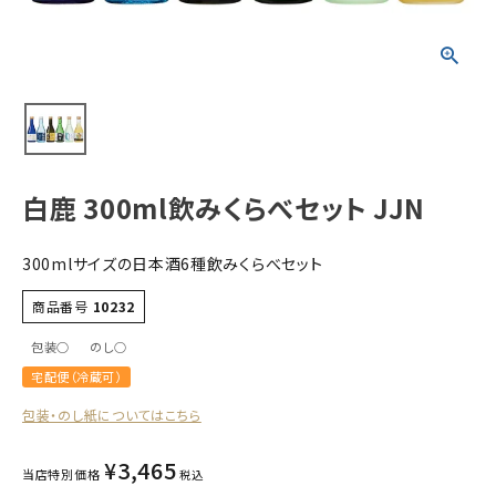
すべての商品
お酒
食品
酒器
ギフト
白鹿 300ml飲みくらべセット JJN
キーワードから探す
300mlサイズの日本酒6種飲みくらべセット
ギフト
商品番号
10232
受賞酒
包装○
のし○
飲み比べ
宅配便（冷蔵可）
セット
包装・のし紙についてはこちら
大容量
新商品
¥
3,465
当店特別価格
税込