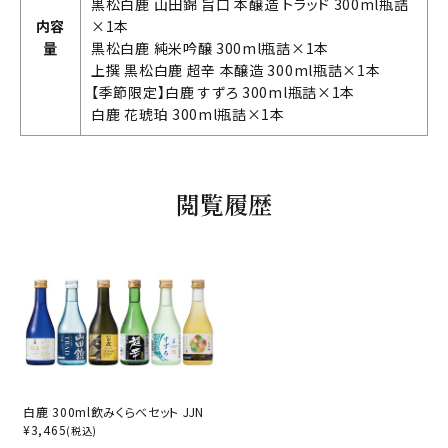
黒松白鹿 山田錦 旨口 本醸造 トラッド 300ml瓶詰
内容
×1本
量
黒松白鹿 純米吟醸 300ml瓶詰×1本
上撰 黒松白鹿 超辛 本醸造 300ml瓶詰×1本
【季節限定】白鹿 すずろ 300ml瓶詰×1本
白鹿 花琥珀 300ml瓶詰×1本
閲覧履歴
白鹿 300ml飲みくらべセット JJN
¥
3,465
(税込)