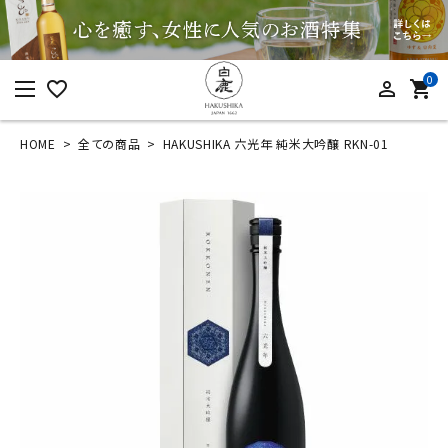
0
favorite_border
person_outline
shopping_cart
HOME
全ての商品
HAKUSHIKA 六光年 純米大吟醸 RKN-01
ログイン
新規会員登録
HAKUSHIKA 六光年
純米大吟醸 RKN-01
¥
33,000
(税込)
カテゴリーから探す