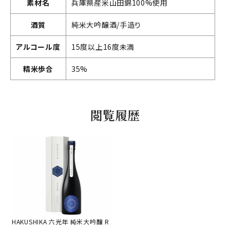
素材名
兵庫県産米山田錦100%使用
酒質
純米大吟醸酒/手造り
アルコール度
15度以上16度未満
精米歩合
35%
閲覧履歴
HAKUSHIKA 六光年 純米大吟醸 R