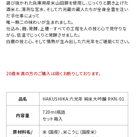
選び抜かれた兵庫県産米山田錦を使用し、じっくりと磨き上げた
酒米と、清冽な宮水、そして六光蔵の蔵人たちが全身全霊を注い
だ手仕事によって
唯一無二の味わいが生まれました。
仕込み、麹、発酵、上槽―すべての工程を人の技と心で見守りな
がら、低温でじっくりと発酵させました。
白鹿の技と心、そして情熱が生み出した六光年をご堪能ください。
20歳未満の方のご購入は固くお断りしております。
品名
HAKUSHIKA 六光年 純米大吟醸 RKN-01
720ml瓶詰
内容量
セット箱入
原材料名/
米（国産）、米こうじ（国産米）