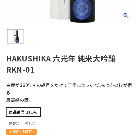
すべての商品
お酒
食品
酒器
ギフト
HAKUSHIKA 六光年 純米大吟醸
キーワードから探す
RKN-01
ギフト
白鹿が360年もの歳月をかけて丁寧に培ってきた技と心の粋が宿
受賞酒
る
飲み比べ
最高峰の酒。
セット
商品番号
11145
大容量
包装○
のし○
新商品
宅配便（冷蔵可）