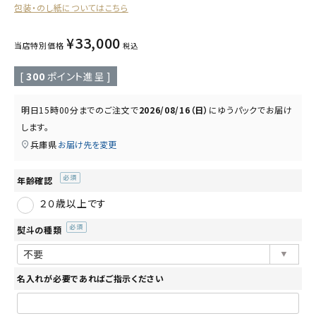
包装・のし紙についてはこちら
読み物
お知らせ
¥
33,000
当店特別価格
税込
[
300
ポイント進呈 ]
明日
15時00分
までのご注文で
2026/08/16（日）
に
ゆうパック
でお届け
します。
兵庫県
お届け先を変更
年齢確認
(必
２０歳以上です
須)
熨斗の種類
(必
須)
名入れが必要であればご指示ください