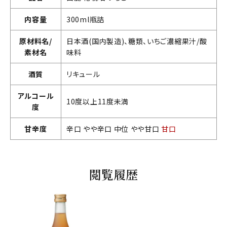
内容量
300ml瓶詰
原材料名/
日本酒(国内製造)、糖類、いちご濃縮果汁/酸
素材名
味料
酒質
リキュール
アルコール
10度以上11度未満
度
甘辛度
辛口 やや辛口 中位 やや甘口
甘口
閲覧履歴