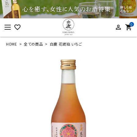
0
favorite_border
person_outline
shopping_cart
HOME
全ての商品
白鹿 花琥珀 いちご
ログイン
新規会員登録
白鹿 花琥珀 いちご
¥
748
(税込)
カテゴリーから探す