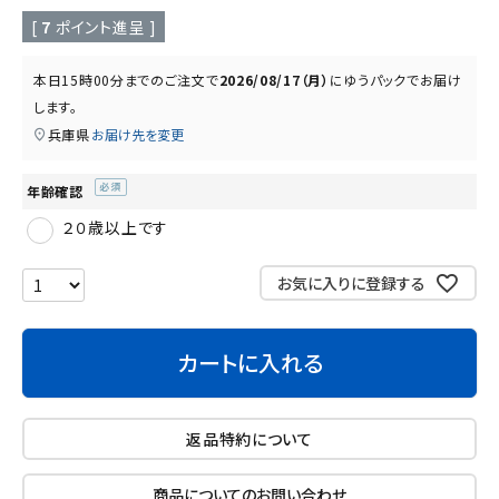
読み物
お知らせ
[
7
ポイント進呈 ]
本日
15時00分
までのご注文で
2026/08/17（月）
に
ゆうパック
でお届け
します。
兵庫県
お届け先を変更
年齢確認
(必
２０歳以上です
須)
お気に入りに登録する
カートに入れる
返品特約について
商品についてのお問い合わせ