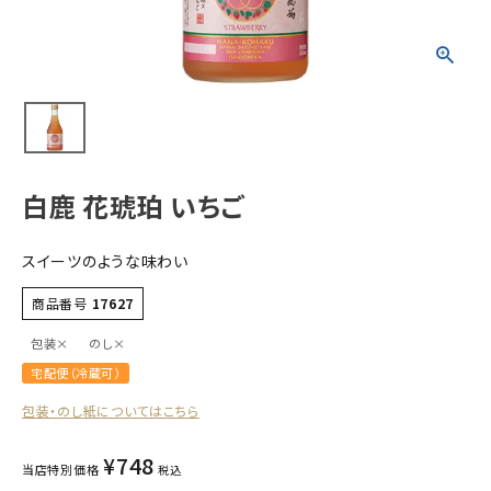
すべての商品
お酒
食品
酒器
ギフト
白鹿 花琥珀 いちご
キーワードから探す
スイーツのような味わい
ギフト
受賞酒
商品番号
17627
飲み比べ
包装×
のし×
セット
宅配便（冷蔵可）
大容量
包装・のし紙についてはこちら
新商品
¥
748
当店特別価格
税込