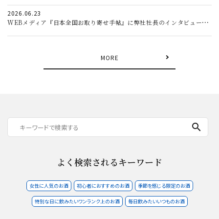
2026.06.23
WEBメディア『日本全国お取り寄せ手帖』に弊社社長のインタビュー記事が掲載されました。
MORE
search
よく検索されるキーワード
女性に人気のお酒
初心者におすすめのお酒
季節を感じる限定のお酒
特別な日に飲みたいワンランク上のお酒
毎日飲みたいいつものお酒