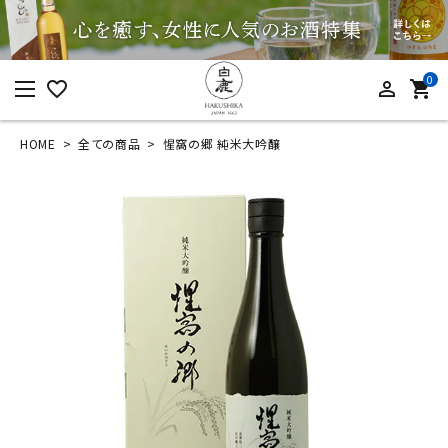
0
favorite_border
person_outline
shopping_cart
HOME
全ての商品
惺窩の郷 純米大吟醸
ログイン
新規会員登録
惺窩の郷 純米大吟醸
¥
5,500
(税込)
カテゴリーから探す