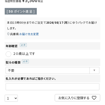
¥
5,500
読み物
お知らせ
当店特別価格
税込
[
50
ポイント進呈 ]
本日
15時00分
までのご注文で
2026/08/17（月）
に
ゆうパック
でお届け
します。
兵庫県
お届け先を変更
年齢確認
(必
２０歳以上です
須)
熨斗の種類
(必
須)
名入れが必要であればご指示ください。
お気に入りに登録する