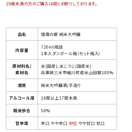
20歳未満の方のご購入は固くお断りしております。
品名
惺窩の郷 純米大吟醸
720ml瓶詰
内容量
1本入ダンボール箱（セット箱入）
原材料名/
米(国産)、米こうじ(国産米)
素材名
兵庫県三木市細川町産米山田錦100%
酒質
純米大吟醸酒/手造り
アルコール度
16度以上17度未満
精米歩合
50%
甘辛度
辛口 やや辛口
中位
やや甘口 甘口