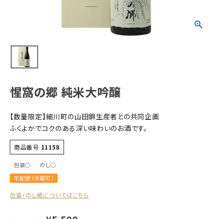
すべての商品
お酒
食品
酒器
ギフト
惺窩の郷 純米大吟醸
キーワードから探す
【数量限定】細川町の山田錦生産者との共同企画
ギフト
ふくよかでコクのある深い味わいのお酒です。
受賞酒
商品番号
11158
飲み比べ
セット
包装○
のし○
宅配便（冷蔵可）
大容量
包装・のし紙についてはこちら
新商品