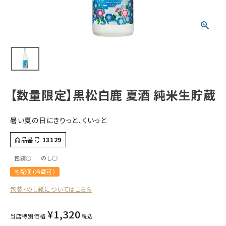
すべての商品
お酒
食品
酒器
ギフト
【数量限定】黒松白鹿 夏酒 純米生貯蔵
キーワードから探す
暑い夏の日にきりっと、くいっと
ギフト
商品番号
13129
受賞酒
包装○
のし○
飲み比べ
宅配便（冷蔵可）
セット
包装・のし紙についてはこちら
大容量
新商品
¥
1,320
当店特別価格
税込