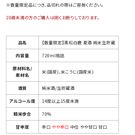
※数量限定品につき、品切れの際はご容赦ください。
20歳未満の方のご購入は固くお断りしております。
品名
【数量限定】黒松白鹿 夏酒 純米生貯蔵
内容量
720ml瓶詰
原材料名/
米(国産)、米こうじ(国産米)
素材名
酒質
純米酒/生貯蔵酒
アルコール度
14度以上15度未満
精米歩合
70%
甘辛度
辛口
やや辛口
中位 やや甘口 甘口