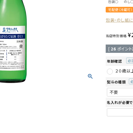
包装○
のし
宅配便（冷蔵可）
包装・のし紙
¥
当店特別価格
[
26
ポイント
年齢確認
(必
２０歳以
須)
熨斗の種類
(
須
名入れが必要で