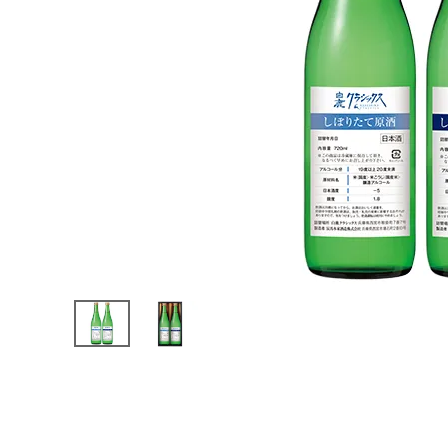
クス
しぼ
りた
て原
酒2
本セ
ット
¥
2,8
60
(税込)
カテゴリーから探す
すべての商品
お酒
食品
酒器
ギフト
キーワードから探す