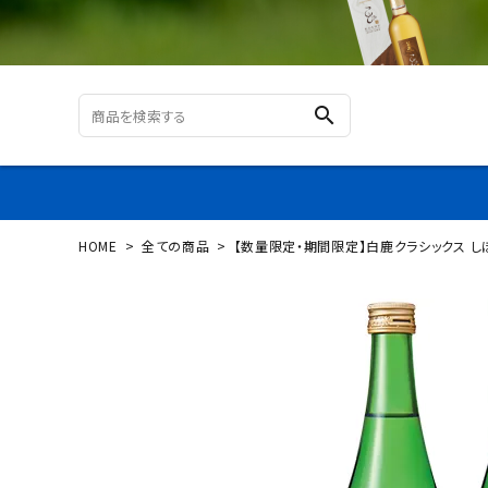
search
HOME
全ての商品
【数量限定・期間限定】白鹿クラシックス し
ログイン
新規会員登録
【数量
限定・
期間
限定】
白鹿
クラ
シッ