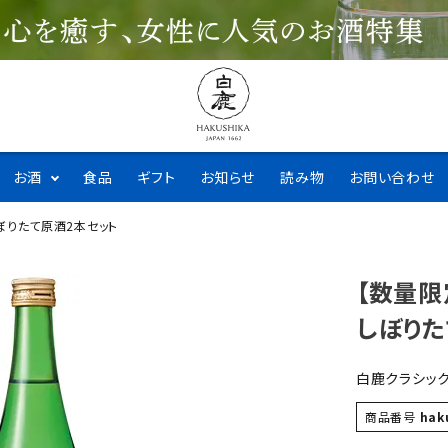
お酒
食品
ギフト
お知らせ
読み物
お問い合わせ
ぼりたて原酒2本セット
【数量限
しぼりた
白鹿クラシッ
商品番号
hak