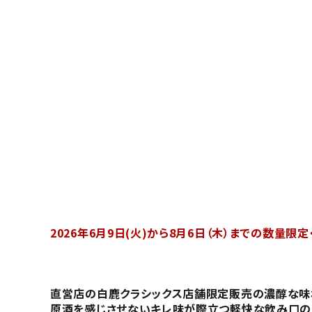
ギフト
受賞酒
飲み比べ
セット
大容量
新商品
読み物
お知らせ
2026年6月9日(火)から8月6日（木）までの数量限
直営店の白鹿クラシックス店舗限定販売の濃醇な味わ
原酒を感じさせないキレ味が際立つ軽快な飲み口の『白