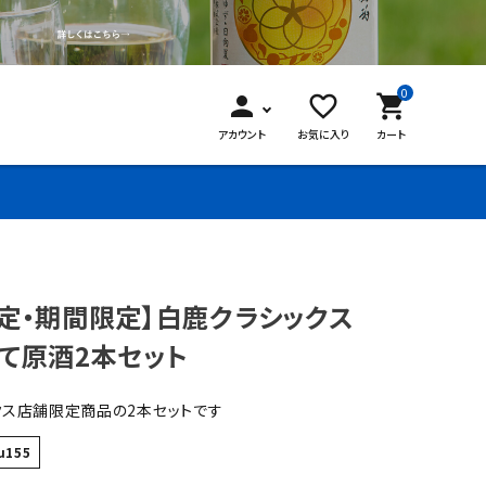
0
person
favorite_border
shopping_cart
アカウント
お気に入り
カート
定・期間限定】白鹿クラシックス
て原酒2本セット
クス店舗限定商品の2本セットです
u155