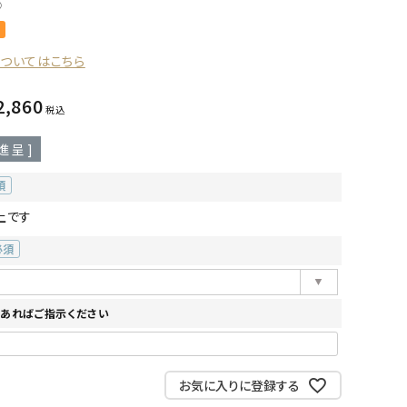
○
についてはこちら
2,860
税込
進呈 ]
上です
必
)
あればご指示ください
お気に入りに登録する