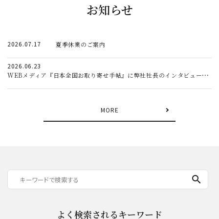
お知らせ
ギフト
キーワードから探す
2026.07.17
夏季休業のご案内
ギフト
2026.06.23
受賞酒
WEBメディア『日本全国お取り寄せ手帖』に弊社社長のインタビュー記事が掲載されました。
飲み比べ
セット
MORE
大容量
新商品
読み物
お知らせ
search
よく検索されるキーワード