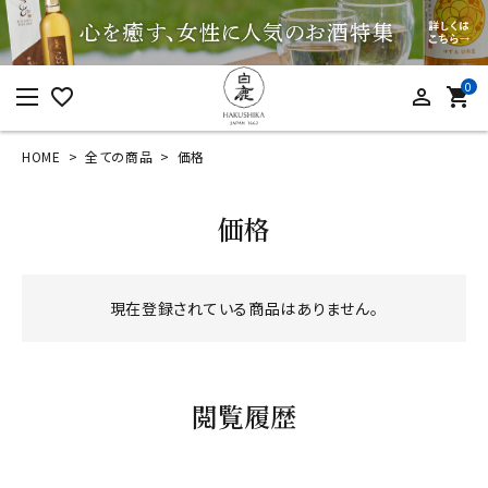
0
favorite_border
person_outline
shopping_cart
HOME
全ての商品
価格
ログイン
新規会員登録
価格
現在登録されている商品はありません。
カテゴリーから探す
すべての商品
お酒
閲覧履歴
食品
酒器