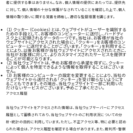
者に提供する事はありません。なお、個人情報の提供にあたっては、提供先
に対して、個人情報の十分な保護がなされていることを確認した上で、個人
情報の取り扱いに関する覚書を締結し、適切な監督措置を講じます。
（1）
クッキー（Cookies）とは、ウェブサイトがユーザーを識別する
ための手段として、お客様のコンピューターに送付し、ハードディ
スク上に記録されるデータの一つです。当社は、お客様が当社の
ウェブサイトにアクセスされた場合に、「クッキー」をお客様のコン
ピューターに送付することがございます。「クッキー」を利用するこ
とにより、以後お客様が当社ウェブサイトにアクセスされたときに、
当社がお客様に対して、よりカスタマイズされたサービスを提供す
ることが可能となります。
（2）
当社ウェブサイトは、予めお客様から承諾を得ずに、クッキー
によって個人を特定できるような情報を取得することはございま
せん。
（3）
お客様のコンピューターの設定を変更することにより、当社の
ウェブサイトから送付される「クッキー」を受け取らないようにす
ることもできます。その場合、当社ウェブサイトで一部ご利用いた
だけないサービスがございます。予めご了承ください。
アクセス履歴
当社ウェブサイトをアクセスされた情報は、当社ウェブサーバーにアクセス
履歴として蓄積されており、当社ウェブサイトのご利用状況についての分
析・統計の目的に利用しています。ただし、不正アクセス等、特に必要と認め
られた場合は、アクセス履歴を確認する場合があります。また、裁判所・警察