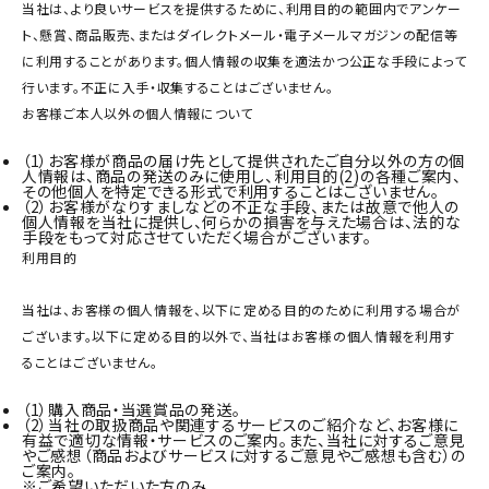
当社は、より良いサービスを提供するために、利用目的の範囲内でアンケー
ギフト
ト、懸賞、商品販売、またはダイレクトメール・電子メールマガジンの配信等
に利用することがあります。個人情報の収集を適法かつ公正な手段によって
キーワードから探す
行います。不正に入手・収集することはございません。
お客様ご本人以外の個人情報について
ギフト
（1）
お客様が商品の届け先として提供されたご自分以外の方の個
受賞酒
人情報は、商品の発送のみに使用し、利用目的(2)の各種ご案内、
その他個人を特定できる形式で利用することはございません。
飲み比べ
（2）
お客様がなりすましなどの不正な手段、または故意で他人の
個人情報を当社に提供し、何らかの損害を与えた場合は、法的な
セット
手段をもって対応させていただく場合がございます。
利用目的
大容量
新商品
当社は、お客様の個人情報を、以下に定める目的のために利用する場合が
ございます。以下に定める目的以外で、当社はお客様の個人情報を利用す
ることはございません。
読み物
お知らせ
（1）
購入商品・当選賞品の発送。
（2）
当社の取扱商品や関連するサービスのご紹介など、お客様に
有益で適切な情報・サービスのご案内。また、当社に対するご意見
やご感想（商品およびサービスに対するご意見やご感想も含む）の
ご案内。
※ご希望いただいた方のみ