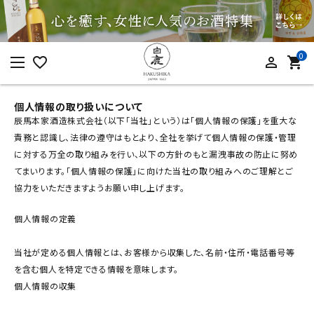
0
favorite_border
person_outline
shopping_cart
ログイン
新規会員登録
個人情報の取り扱いについて
辰馬本家酒造株式会社（以下｢当社｣という）は「個人情報の保護」を重大な
責務と認識し、法律の遵守はもとより、全社を挙げて個人情報の保護・管理
に対する万全の取り組みを行い、以下の方針のもと漏洩事故の防止に努め
てまいります。「個人情報の保護」に向けた当社の取り組みへのご理解とご
協力をいただきますようお願い申し上げます。
カテゴリーから探す
個人情報の定義
すべての商品
当社が定める個人情報とは、お客様から収集した、名前・住所・電話番号等
お酒
を含む個人を特定できる情報を意味します。
食品
個人情報の収集
酒器