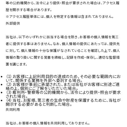
等の公的機関から、法令により提供・照会が要求された場合は、アクセス履
歴を開示する場合があります。
※アクセス履歴単体には、個人を特定する情報は含まれておりません。
外部提供
当社は、以下のいずれかに該当する場合を除き、お客様の個人情報を第三
者に提供する事はありません。なお、個人情報の提供にあたっては、提供先
に対して、個人情報の十分な保護がなされていることを確認した上で、個人
情報の取り扱いに関する覚書を締結し、記録を作成・保存し、適切な監督措
置を講じます。
（1）
お客様に上記利用目的の達成のため、その必要な範囲内にお
いて、関係する業務を外部へ委託する場合。
（2）
お客様が事前に承諾された、または当社がお客様に別途ご連
絡の上、個別にご了解をいただいた場合。
（3）
裁判所・警察等の公的機関から、法令により提供・照会が要求
された場合。
（4）
当社、お客様、第三者の生命や財産を保護するために、当社が
開示する必要があると判断した場合。
共同利用
当社は、お客様の個人情報を共同利用しておりません。