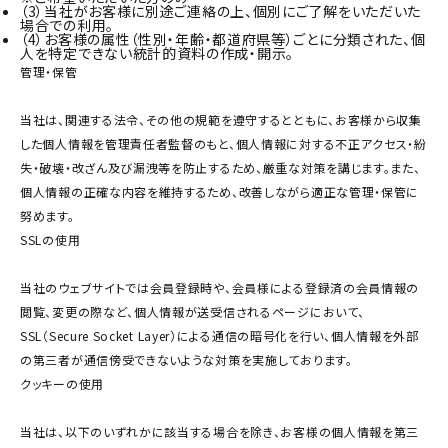
（3）
当社がお客様に別途ご連絡の上、個別にご了解をいただいた
場合での利用。
（4）
お客様の属性（性別・年齢・都道府県等）ごとに分類された、個
人を特定できない統計的資料の作成・開示。
管理・保管
当社は、関連する法令、その他の規範を遵守するとともに、お客様から収集
した個人情報を管理責任者監督のもと、個人情報に対する不正アクセス・紛
失・破壊・改ざん及び漏洩等を防止するため、厳重な対策を講じます。また、
個人情報の正確な内容を維持するため、改善しながら適正な管理・保管に
努めます。
SSLの使用
当社のウェブサイトでは会員登録時や、会員様による登録済の会員情報の
閲覧、変更の際など、個人情報が送受信されるページにおいて、
SSL（Secure Socket Layer）による通信の暗号化を行い、個人情報を外部
の第三者が通信傍受できないような対策を実施しております。
クッキーの使用
当社は、以下のいずれかに該当する場合を除き、お客様の個人情報を第三