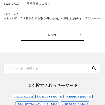
2026.07.17
夏季休業のご案内
2026.06.23
WEBメディア『日本全国お取り寄せ手帖』に弊社社長のインタビュー記事が掲載されました。
MORE
search
よく検索されるキーワード
女性に人気のお酒
初心者におすすめのお酒
季節を感じる限定のお酒
特別な日に飲みたいワンランク上のお酒
毎日飲みたいいつものお酒