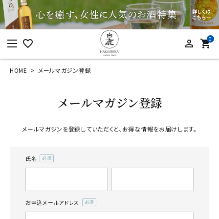
0
favorite_border
person_outline
shopping_cart
HOME
メールマガジン登録
ログイン
新規会員登録
メールマガジン登録
メールマガジンを登録していただくと、お得な情報をお届けします。
カテゴリーから探す
氏名
すべての商品
(必
須)
お酒
食品
お申込メールアドレス
(必
酒器
須)